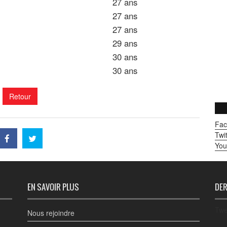
27 ans
27 ans
27 ans
29 ans
30 ans
30 ans
Retour
Fac
Twit
You
EN SAVOIR PLUS
DER
Twe
Nous rejoindre