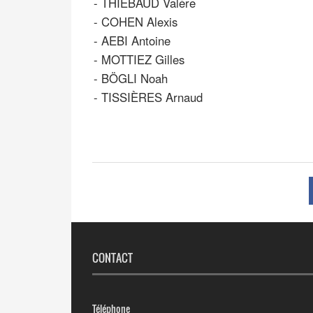
-
THIÉBAUD Valère
-
COHEN Alexis
-
AEBI Antoine
-
MOTTIEZ Gilles
-
BÖGLI Noah
-
TISSIÈRES Arnaud
CONTACT
Téléphone