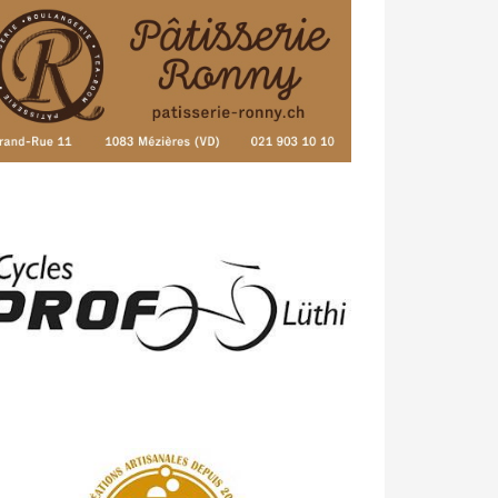
23/04 -
Classement Route -
4e Pringy
- Moléson (TdC #3)
14/04 -
Photos -
Les photos du 5e GP
de Semsales
14/04 -
Classement Route -
5e GP de
Semsales (TdC #2)