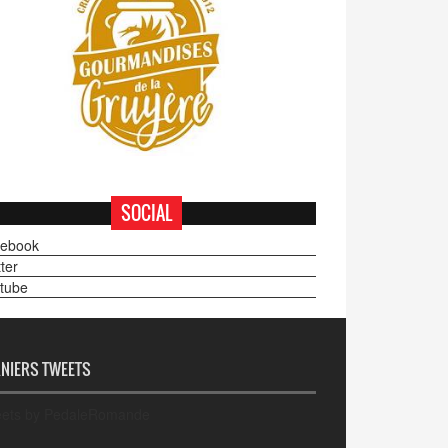
SOCIAL
ebook
ter
tube
NIERS TWEETS
ets by PedaleRomande