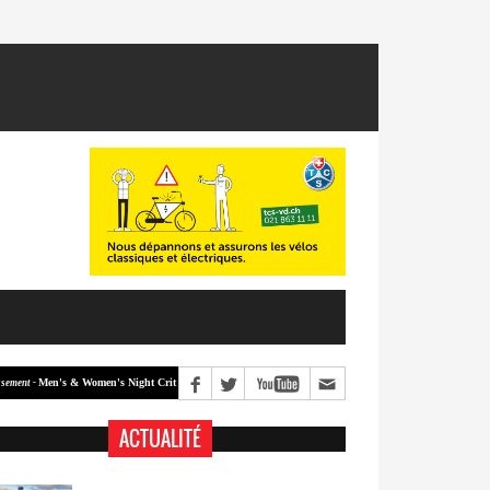
Men's & Women's Night Crit #1
Bramois-Nax (GdR #5)
-
Classement -
ACTUALITÉ