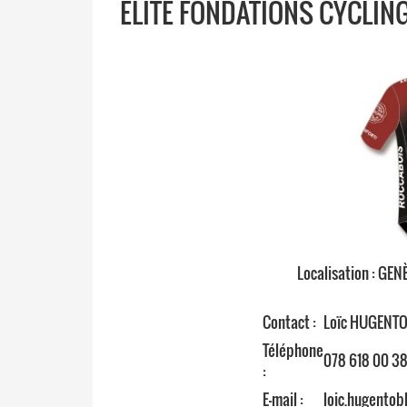
ELITE FONDATIONS CYCLIN
Localisation : GEN
Contact :
Loïc HUGENT
Téléphone
078 618 00 3
:
E-mail :
loic.hugento