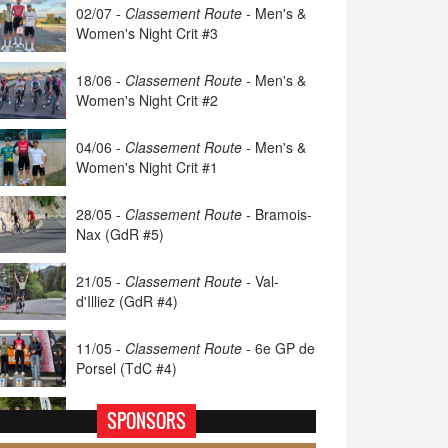
02/07 -
Classement Route -
Men's &
Women's Night Crit #3
18/06 -
Classement Route -
Men's &
Women's Night Crit #2
04/06 -
Classement Route -
Men's &
Women's Night Crit #1
28/05 -
Classement Route -
Bramois-
Nax (GdR #5)
21/05 -
Classement Route -
Val-
d'Illiez (GdR #4)
11/05 -
Classement Route -
6e GP de
Porsel (TdC #4)
07/05 -
Classement Route -
Blonay-
SPONSORS
Les Pléiades (GdR #3)