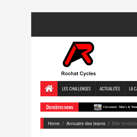
LES CHALLENGES
ACTUALITÉS
LA C
Dernières news
Men's & Women's Nig
Classement -
Home
Annuaire des teams
Elite fondat