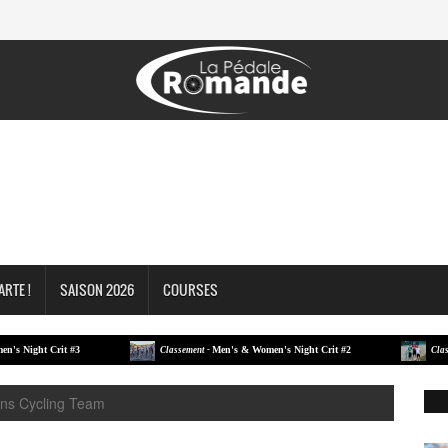
ARTE !
SAISON 2026
COURSES
ht Crit #3
Men's & Women's Night Crit #2
Classement -
Classement 
ions Cycling Team