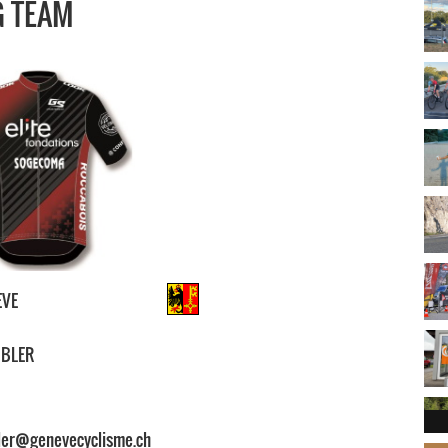
G TEAM
ÈVE
OBLER
8
bler@genevecyclisme.ch