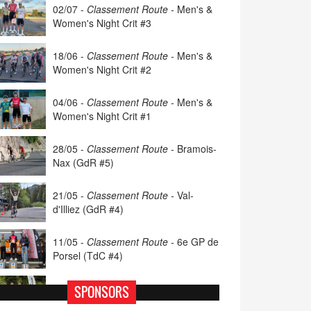
02/07 -
Classement Route -
Men's &
Women's Night Crit #3
18/06 -
Classement Route -
Men's &
Women's Night Crit #2
04/06 -
Classement Route -
Men's &
Women's Night Crit #1
28/05 -
Classement Route -
Bramois-
Nax (GdR #5)
21/05 -
Classement Route -
Val-
d'Illiez (GdR #4)
11/05 -
Classement Route -
6e GP de
Porsel (TdC #4)
07/05 -
Classement Route -
Blonay-
SPONSORS
Les Pléiades (GdR #3)