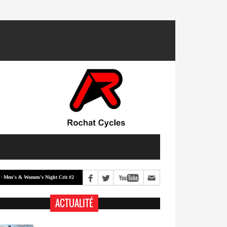
& Women's Night Crit #2
Men's & Women's Night Crit #1
Classement -
ACTUALITÉ