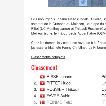
Le Fribourgeois Johann Risse (Pédale Bulloise) s
sommet de la Grimpée du Moléson, 3e étape du n
Pittet (UC Montheysanne) et Thibault Rossier (Cy
Meilleur jeune, le Fribourgeois Aubin Fabre (O2M
Chez les dames, la victoire est revenue à la Frib
justesse la triathlète Fanny Christinet. La Fribou
Classements complets
Classement
1.
RISSE Johann
Pé
2.
PITTET Hugo
Un
3.
ROSSIER Thibault
Cy
4.
FAVRE Aubin
O2
5.
REINMO Felix
IF