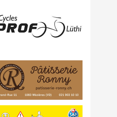
23/04 -
Classement Route -
4e Pringy
- Moléson (TdC #3)
14/04 -
Photos -
Les photos du 5e GP
de Semsales
14/04 -
Classement Route -
5e GP de
Semsales (TdC #2)