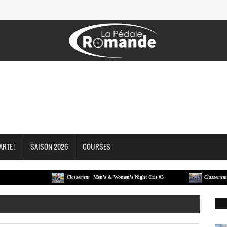
ARTE !
SAISON 2026
COURSES
Men's & Women's Night Crit #3
Men's 
Classement -
Classement -