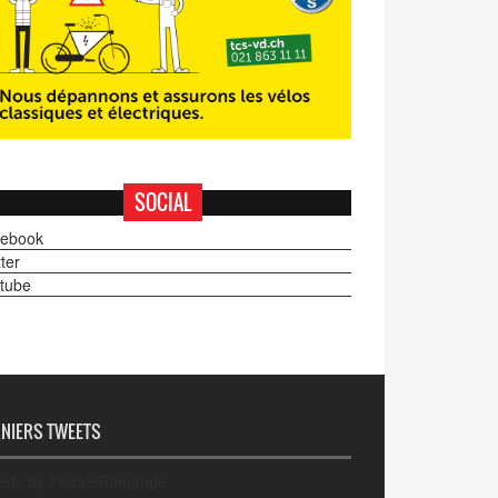
SOCIAL
ebook
ter
tube
NIERS TWEETS
ets by PedaleRomande