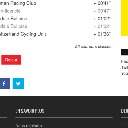
man Racing Club
+ 00'41''
n-licencié
+ 00'47''
dale Bulloise
+ 01'02''
dale Bulloise
+ 01'32''
itzerland Cycling Unit
+ 01'36''
50 coureurs classés.
Retour
Fac
Twit
You
EN SAVOIR PLUS
DER
Twe
Nous rejoindre