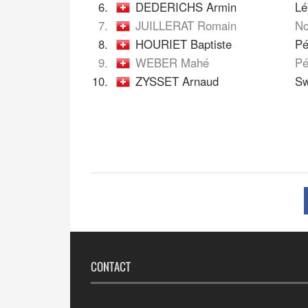
6.
DEDERICHS Armin
Lé
7.
JUILLERAT Romain
No
8.
HOURIET Baptiste
Pé
9.
WEBER Mahé
Pé
10.
ZYSSET Arnaud
Sw
CONTACT