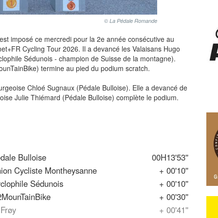
© La Pédale Romande
'est imposé ce mercredi pour la 2e année consécutive au
et+FR Cycling Tour 2026. Il a devancé les Valaisans Hugo
clophile Sédunois - champion de Suisse de la montagne).
ounTainBike) termine au pied du podium scratch.
ourgeoise Chloé Sugnaux (Pédale Bulloise). Elle a devancé de
rgoise Julie Thiémard (Pédale Bulloise) complète le podium.
dale Bulloise
00H13'53''
ion Cycliste Montheysanne
+ 00'10''
clophile Sédunois
+ 00'10''
MounTainBike
+ 00'30''
 Frøy
+ 00'41''