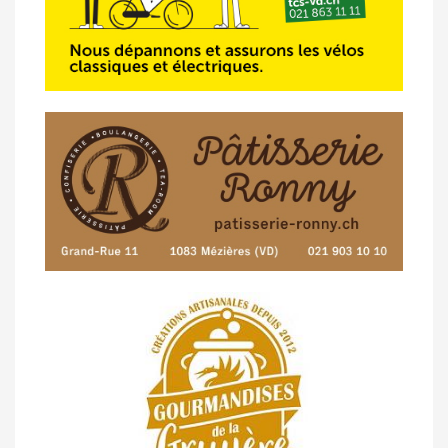
23/04 -
Classement Route -
4e Pringy -
Moléson (TdC #3)
14/04 -
Photos -
Les photos du 5e GP
de Semsales
14/04 -
Classement Route -
5e GP de
Semsales (TdC #2)