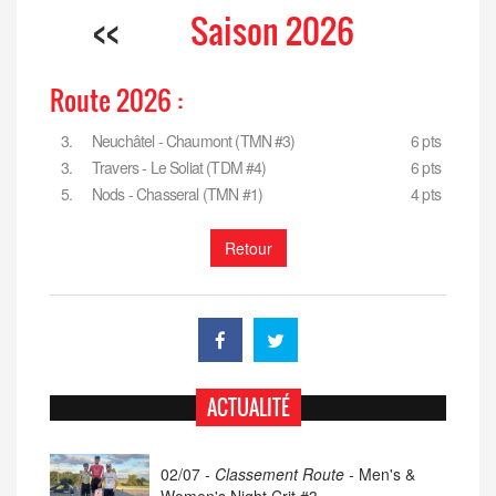
<<
Saison 2026
Route 2026 :
3.
Neuchâtel - Chaumont (TMN #3)
6 pts
3.
Travers - Le Soliat (TDM #4)
6 pts
5.
Nods - Chasseral (TMN #1)
4 pts
Retour
ACTUALITÉ
02/07 -
Classement Route -
Men's &