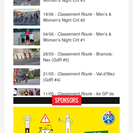
Women's Night Crit #3
18/06 -
Classement Route -
Men's &
Women's Night Crit #2
04/06 -
Classement Route -
Men's &
Women's Night Crit #1
28/05 -
Classement Route -
Bramois-
Nax (GdR #5)
21/05 -
Classement Route -
Val-d'Illiez
(GdR #4)
11/05 -
Classement Route -
6e GP de
Porsel (TdC #4)
SPONSORS
07/05 -
Classement Route -
Blonay-Les
Pléiades (GdR #3)