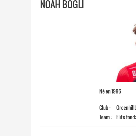
NOAH BÖGLI
Né en 1996
Club :
Greenhill
Team :
Elite fon