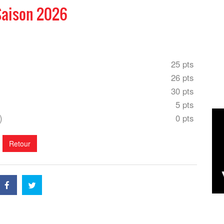
Saison 2026
25 pts
26 pts
30 pts
5 pts
E)
0 pts
Retour