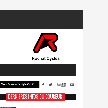
 & Women's Night Crit #2
Men's & Women's Night Crit #1
Classement -
DERNIÈRES INFOS DU COUREUR