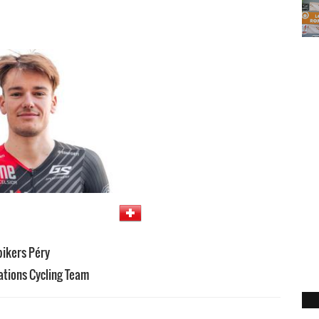
bikers Péry
dations Cycling Team