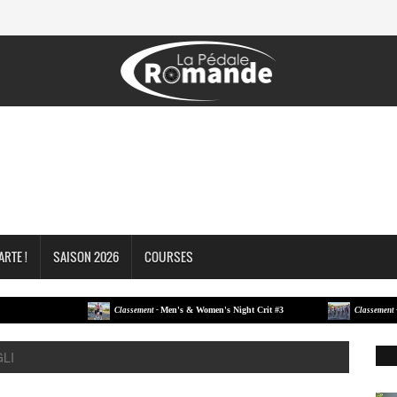
ARTE !
SAISON 2026
COURSES
Men's & Women's Night Crit #3
Men's
Classement -
Classement -
LI