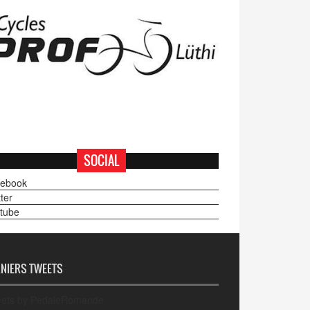
SOCIAL
ebook
ter
tube
NIERS TWEETS
ets by PedaleRomande