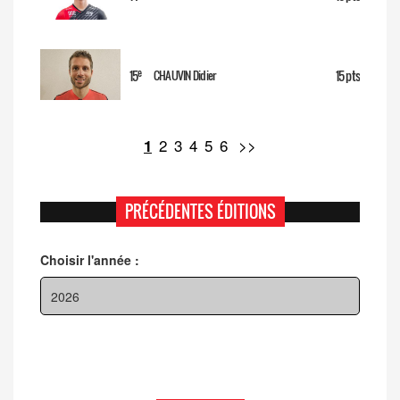
e
15
15 pts
CHAUVIN Didier
2
3
4
5
6
>>
1
PRÉCÉDENTES ÉDITIONS
Choisir l'année :