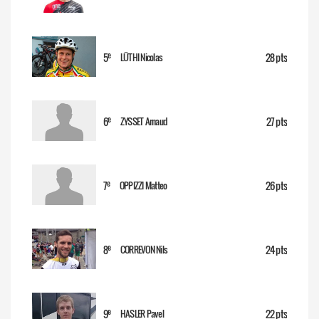
e
5
28 pts
LÜTHI Nicolas
e
6
27 pts
ZYSSET Arnaud
e
7
26 pts
OPPIZZI Matteo
e
8
24 pts
CORREVON Nils
e
9
22 pts
HASLER Pavel