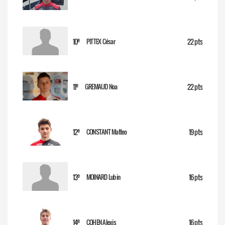
e
10
22 pts
PITTEX César
e
11
22 pts
GREMAUD Noa
e
12
19 pts
CONSTANT Matteo
e
13
16 pts
MOINARD Lubin
e
14
16 pts
COHEN Alexis