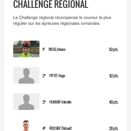
CHALLENGE RÉGIONAL
Le Challenge régional récompense le coureur le plus
régulier sur les épreuves régionales romandes.
e
1
50 pts
RISSE Johann
e
2
42 pts
PITTET Hugo
e
3
40 pts
HUMAIR Valentin
e
4
28 pts
ROSSIER Thibault