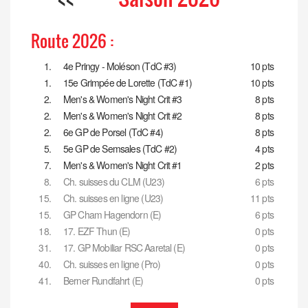
Route 2026 :
1.
4e Pringy - Moléson (TdC #3)
10 pts
1.
15e Grimpée de Lorette (TdC #1)
10 pts
2.
Men's & Women's Night Crit #3
8 pts
2.
Men's & Women's Night Crit #2
8 pts
2.
6e GP de Porsel (TdC #4)
8 pts
5.
5e GP de Semsales (TdC #2)
4 pts
7.
Men's & Women's Night Crit #1
2 pts
8.
Ch. suisses du CLM (U23)
6 pts
15.
Ch. suisses en ligne (U23)
11 pts
15.
GP Cham Hagendorn (E)
6 pts
18.
17. EZF Thun (E)
0 pts
31.
17. GP Mobiliar RSC Aaretal (E)
0 pts
40.
Ch. suisses en ligne (Pro)
0 pts
41.
Berner Rundfahrt (E)
0 pts