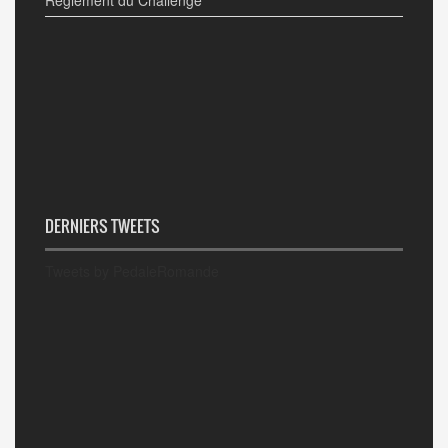
DERNIERS TWEETS
Tweets by PedaleRomande