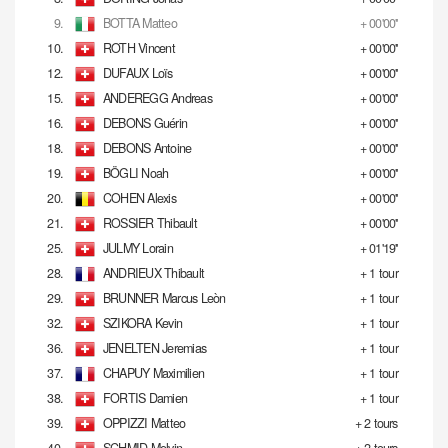
9.
BOTTA Matteo
+ 00'00''
10.
ROTH Vincent
+ 00'00''
12.
DUFAUX Loïs
+ 00'00''
15.
ANDEREGG Andreas
+ 00'00''
16.
DEBONS Guérin
+ 00'00''
18.
DEBONS Antoine
+ 00'00''
19.
BÖGLI Noah
+ 00'00''
20.
COHEN Alexis
+ 00'00''
21.
ROSSIER Thibault
+ 00'00''
25.
JULMY Lorain
+ 01'19''
28.
ANDRIEUX Thibault
+ 1 tour
29.
BRUNNER Marcus Leòn
+ 1 tour
32.
SZIKORA Kevin
+ 1 tour
36.
JENELTEN Jeremias
+ 1 tour
37.
CHAPUY Maximilien
+ 1 tour
38.
FORTIS Damien
+ 1 tour
39.
OPPIZZI Matteo
+ 2 tours
40.
SCHMID Melvin
+ 2 tours