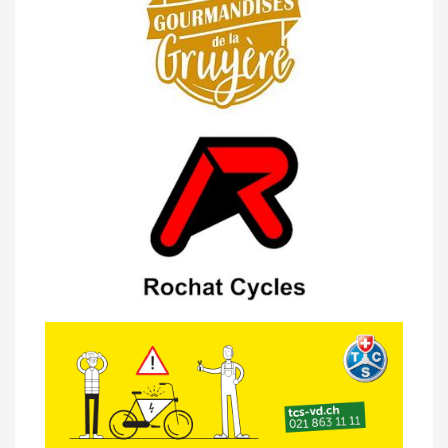
Moléson (TdC #3)
14/04 -
Photos -
Les photos du 5e GP
de Semsales
14/04 -
Classement Route -
5e GP de
Semsales (TdC #2)