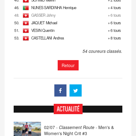
46.
NUNES SARDINHA Henrique
+ 4 tours
48.
GASSER Johny
+ 6 tours
50.
JAQUET Michael
+ 6 tours
51.
VESIN Quentin
+ 6 tours
53.
CASTELLANI Andrea
+ 8 tours
54 coureurs classés.
Retour
ACTUALITÉ
02/07 -
Classement Route -
Men's &
Women's Night Crit #3