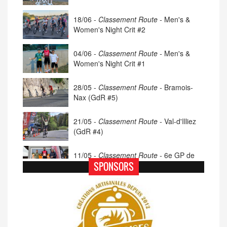
18/06 -
Classement Route -
Men's &
Women's Night Crit #2
04/06 -
Classement Route -
Men's &
Women's Night Crit #1
28/05 -
Classement Route -
Bramois-
Nax (GdR #5)
21/05 -
Classement Route -
Val-d'Illiez
(GdR #4)
11/05 -
Classement Route -
6e GP de
Porsel (TdC #4)
SPONSORS
07/05 -
Classement Route -
Blonay-Les
Pléiades (GdR #3)
23/04 -
Classement Route -
4e Pringy -