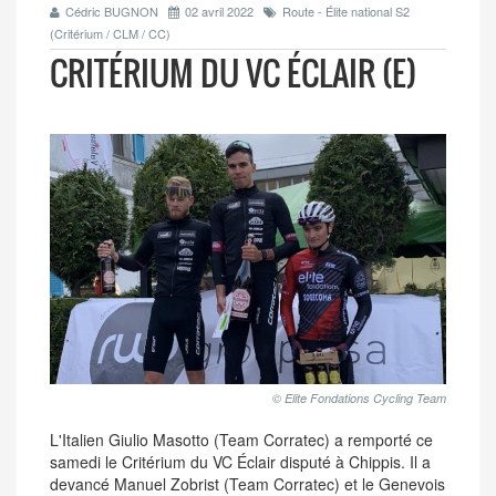
Cédric BUGNON
02 avril 2022
Route - Élite national S2
(Critérium / CLM / CC)
CRITÉRIUM DU VC ÉCLAIR (E)
© Elite Fondations Cycling Team
L'Italien Giulio Masotto (Team Corratec) a remporté ce
samedi le Critérium du VC Éclair disputé à Chippis. Il a
devancé Manuel Zobrist (Team Corratec) et le Genevois