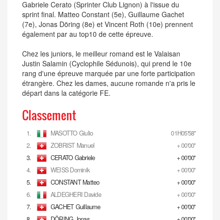
Gabriele Cerato (Sprinter Club Lignon) à l'issue du
sprint final. Matteo Constant (5e), Guillaume Gachet
(7e), Jonas Döring (8e) et Vincent Roth (10e) prennent
également par au top10 de cette épreuve.
Chez les juniors, le meilleur romand est le Valaisan
Justin Salamin (Cyclophile Sédunois), qui prend le 10e
rang d'une épreuve marquée par une forte participation
étrangère. Chez les dames, aucune romande n'a pris le
départ dans la catégorie FE.
Classement
1.
MASOTTO Giulio
01H05'58''
2.
ZOBRIST Manuel
+ 00'00''
3.
CERATO Gabriele
+ 00'00''
4.
WEISS Dominik
+ 00'00''
5.
CONSTANT Matteo
+ 00'00''
6.
ALDEGHERI Davide
+ 00'00''
7.
GACHET Guillaume
+ 00'00''
8.
DÖRING Jonas
+ 00'00''