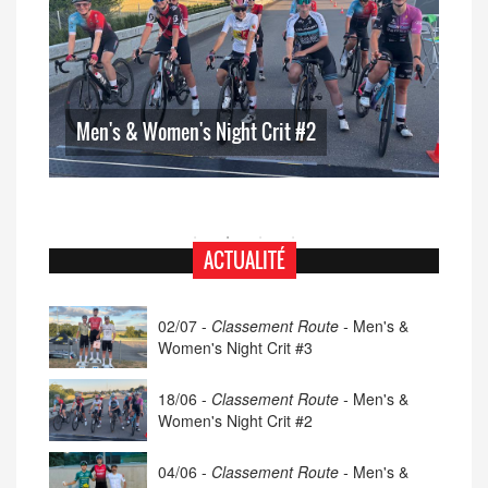
Men's & Women's Night Crit #2
Me
ACTUALITÉ
02/07 -
Classement Route -
Men's &
Women's Night Crit #3
18/06 -
Classement Route -
Men's &
Women's Night Crit #2
04/06 -
Classement Route -
Men's &