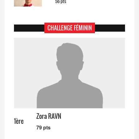
56 pts
CHALLENGE FÉMININ
Zora RAVN
1ère
79 pts