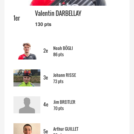
14/04 -
Classement Route -
5e GP de
Semsales (TdC #2)
Valentin DARBELLAY
1er
130 pts
Noah BÖGLI
2e
86 pts
Johann RISSE
3e
73 pts
Jim BREITLER
4e
70 pts
Arthur GUILLET
5e