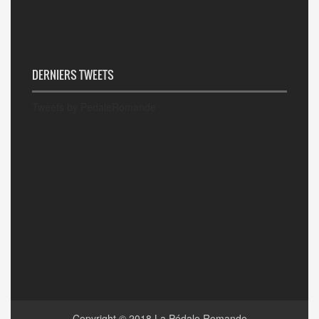
DERNIERS TWEETS
Tweets by PedaleRomande
Copyright © 2018
La Pédale Romande