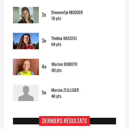
Dieuwertje MODDER
2e
78 pts
Thelma NASSISI
3e
64 pts
Marion BINDITH
4e
60 pts
Marine ZULLIGER
5e
48 pts
DERNIERS RÉSULTATS