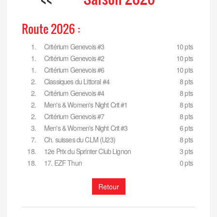
Route 2026 :
1.
Critérium Genevois #3
10 pts
1.
Critérium Genevois #2
10 pts
1.
Critérium Genevois #6
10 pts
2.
Classiques du Littoral #4
8 pts
2.
Critérium Genevois #4
8 pts
2.
Men's & Women's Night Crit #1
8 pts
2.
Critérium Genevois #7
8 pts
3.
Men's & Women's Night Crit #3
6 pts
7.
Ch. suisses du CLM (U23)
8 pts
18.
12e Prix du Sprinter Club Lignon
3 pts
18.
17. EZF Thun
0 pts
Retour