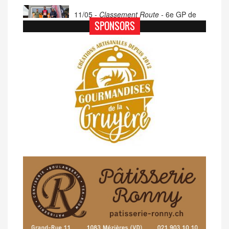
11/05 -
Classement Route -
6e GP de
Porsel (TdC #4)
SPONSORS
07/05 -
Classement Route -
Blonay-Les
Pléiades (GdR #3)
23/04 -
Classement Route -
4e Pringy -
Moléson (TdC #3)
14/04 -
Photos -
Les photos du 5e GP
de Semsales
14/04 -
Classement Route -
5e GP de
Semsales (TdC #2)