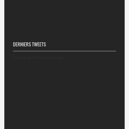
DERNIERS TWEETS
Tweets by PedaleRomande