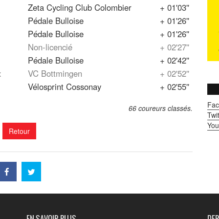
Zeta Cycling Club Colombier
+ 01'03''
Pédale Bulloise
+ 01'26''
Pédale Bulloise
+ 01'26''
Non-licencié
+ 02'27''
Pédale Bulloise
+ 02'42''
x
VC Bottmingen
+ 02'52''
Vélosprint Cossonay
+ 02'55''
Fac
66 coureurs classés.
Twit
You
Retour
EN SAVOIR PLUS
DER