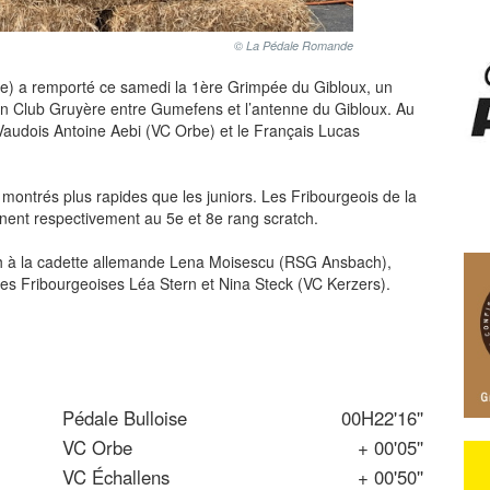
© La Pédale Romande
se) a remporté ce samedi la 1ère Grimpée du Gibloux, un
on Club Gruyère entre Gumefens et l’antenne du Gibloux. Au
 Vaudois Antoine Aebi (VC Orbe) et le Français Lucas
 montrés plus rapides que les juniors. Les Fribourgeois de la
nent respectivement au 5e et 8e rang scratch.
tch à la cadette allemande Lena Moisescu (RSG Ansbach),
les Fribourgeoises Léa Stern et Nina Steck (VC Kerzers).
Pédale Bulloise
00H22'16''
VC Orbe
+ 00'05''
VC Échallens
+ 00'50''