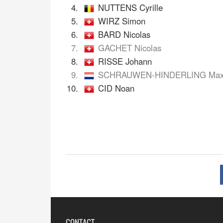
4.
NUTTENS Cyrille
5.
WIRZ Simon
6.
BARD Nicolas
7.
GACHET Nicolas
8.
RISSE Johann
9.
SCHRAUWEN-HINDERLING Ma
10.
CID Noan
CONTACT