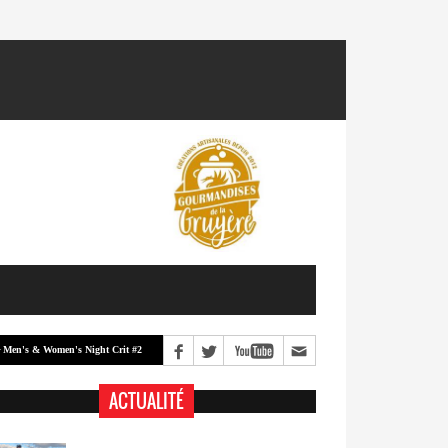
 Women's Night Crit #2
Men's & Women's Night Crit #1
Classement -
ACTUALITÉ