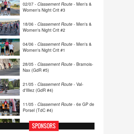
02/07 -
Classement Route -
Men's &
Women's Night Crit #3
18/06 -
Classement Route -
Men's &
Women's Night Crit #2
04/06 -
Classement Route -
Men's &
Women's Night Crit #1
28/05 -
Classement Route -
Bramois-
Nax (GdR #5)
21/05 -
Classement Route -
Val-
d'Illiez (GdR #4)
11/05 -
Classement Route -
6e GP de
Porsel (TdC #4)
07/05 -
Classement Route -
Blonay-
SPONSORS
Les Pléiades (GdR #3)