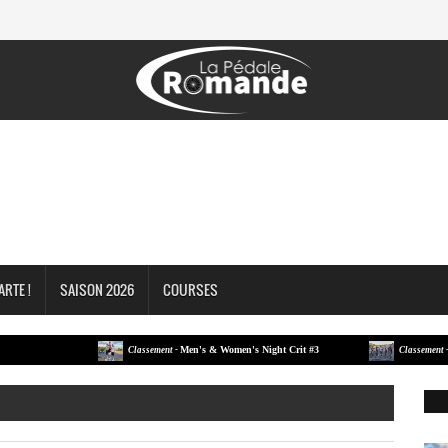
ARTE !
SAISON 2026
COURSES
Men's & Women's Night Crit #3
Men's &
Classement -
Classement -