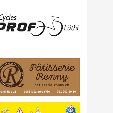
23/04 -
Classement Route -
4e Pringy
- Moléson (TdC #3)
14/04 -
Photos -
Les photos du 5e GP
de Semsales
14/04 -
Classement Route -
5e GP de
Semsales (TdC #2)