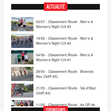
ACTUALITÉ
02/07 -
Classement Route -
Men's &
Women's Night Crit #3
18/06 -
Classement Route -
Men's &
Women's Night Crit #2
04/06 -
Classement Route -
Men's &
Women's Night Crit #1
28/05 -
Classement Route -
Bramois-
Nax (GdR #5)
21/05 -
Classement Route -
Val-d'Illiez
(GdR #4)
11/05 -
Classement Route -
6e GP de
Porsel (TdC #4)
SPONSORS