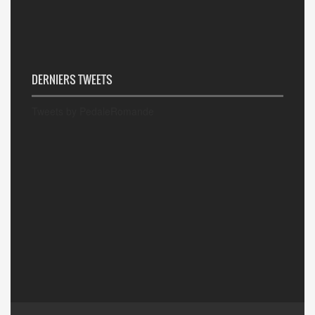
DERNIERS TWEETS
Tweets by PedaleRomande