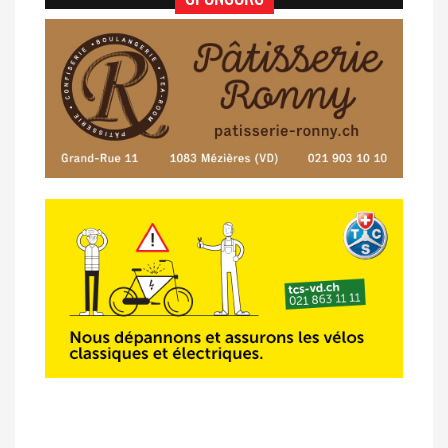
07/05 -
Classement Route -
Blonay-Les
Pléiades (GdR #3)
23/04 -
Classement Route -
4e Pringy -
Moléson (TdC #3)
14/04 -
Photos -
Les photos du 5e GP
de Semsales
14/04 -
Classement Route -
5e GP de
Semsales (TdC #2)