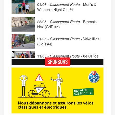
04/06 -
Classement Route -
Men's &
Women's Night Crit #1
28/05 -
Classement Route -
Bramois-
Nax (GdR #5)
21/05 -
Classement Route -
Val-d'Illiez
(GdR #4)
11/05 -
Classement Route -
6e GP de
Porsel (TdC #4)
SPONSORS
07/05 -
Classement Route -
Blonay-Les
Pléiades (GdR #3)
23/04 -
Classement Route -
4e Pringy -
Moléson (TdC #3)
14/04 -
Photos -
Les photos du 5e GP
de Semsales