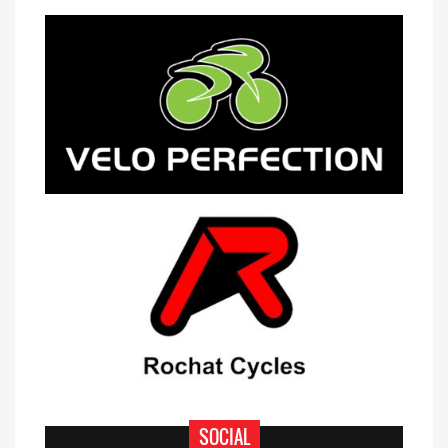
14/04 -
Classement Route -
5e GP de
Semsales (TdC #2)
SOCIAL