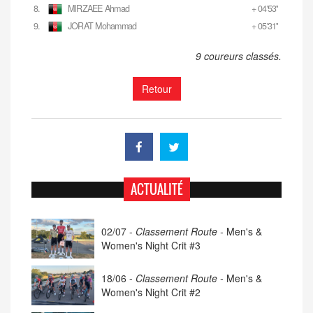
8.
MIRZAEE Ahmad
+ 04'53''
9.
JORAT Mohammad
+ 05'31''
9 coureurs classés.
Retour
ACTUALITÉ
02/07 -
Classement Route -
Men's &
Women's Night Crit #3
18/06 -
Classement Route -
Men's &
Women's Night Crit #2