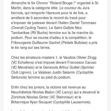
dimanche le 5e Chrono ''Roland Bouge !'' organisé à St-
Martin, dans la catégorie élite. Le coureur du Jura
bernois, qui remporte l'épreuve pour la 4e fois, a
amélioré de 5 secondes le record du tracé pour
s'imposer de justesse devant l'Italien Daniel Tommaso
(Overall Cycling Team). Le Saint-Gallois Nico
Tambarikas (RV Buchs) termine sur la 3e marche du
podium. Pour sa course d'adieu à la compétition, le
Fribourgeois Guillaume Gachet (Pédale Bulloise) a pris
le 6e rang sur ses terres.
Chez les amateurs-masters 1, le Vaudois Olivier Zingg
(VC Echallens) s'est imposé devant Francesco Caruso
(VC Mendrisio) et le Genevois Arthur Guillet (Sprinter
Club Lignon). Le Valaisan Justin Salamin (Cyclophile
Sédunois) termine au pied du podium.
Enfin chez les juniors, la victoire est revenue au
Neuchâtelois Nicolas Bialon (VC Lancy) qui a devancé le
Zürichois Nicolas Ginter (VC Steinmaur) et le
Britannique Kyan Souquet (Cyclophile Lausannois).