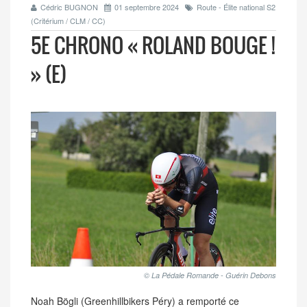
Cédric BUGNON
01 septembre 2024
Route - Élite national S2
(Critérium / CLM / CC)
5E CHRONO « ROLAND BOUGE !
» (E)
© La Pédale Romande - Guérin Debons
Noah Bögli (Greenhillbikers Péry) a remporté ce