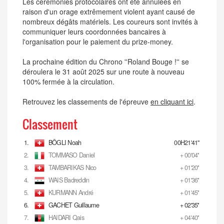
Les cérémonies protocolaires ont été annulées en
raison d'un orage extrêmement violent ayant causé de
nombreux dégâts matériels. Les coureurs sont invités à
communiquer leurs coordonnées bancaires à
l'organisation pour le paiement du prize-money.
La prochaine édition du Chrono ''Roland Bouge !'' se
déroulera le 31 août 2025 sur une route à nouveau
100% fermée à la circulation.
Retrouvez les classements de l'épreuve
en cliquant ici
.
Classement
1.
BÖGLI Noah
00H21'41''
2.
TOMMASO Daniel
+ 00'04''
3.
TAMBARIKAS Nico
+ 01'20''
4.
WAIS Badreddin
+ 01'36''
5.
KURMANN André
+ 01'45''
6.
GACHET Guillaume
+ 02'35''
7.
HAIDARI Qais
+ 04'40''