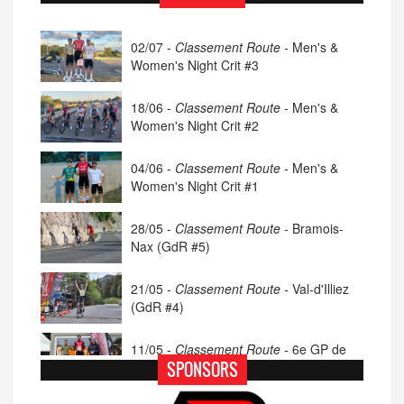
02/07 -
Classement Route -
Men's &
Women's Night Crit #3
18/06 -
Classement Route -
Men's &
Women's Night Crit #2
04/06 -
Classement Route -
Men's &
Women's Night Crit #1
28/05 -
Classement Route -
Bramois-
Nax (GdR #5)
21/05 -
Classement Route -
Val-d'Illiez
(GdR #4)
11/05 -
Classement Route -
6e GP de
Porsel (TdC #4)
SPONSORS