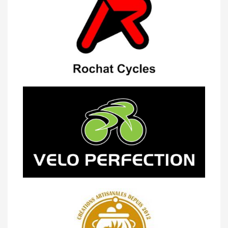
07/05 -
Classement Route -
Blonay-Les
Pléiades (GdR #3)
23/04 -
Classement Route -
4e Pringy -
Moléson (TdC #3)
14/04 -
Photos -
Les photos du 5e GP
de Semsales
14/04 -
Classement Route -
5e GP de
Semsales (TdC #2)