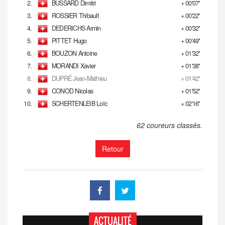
2.
BUSSARD Dimitri
+ 00'07''
3.
ROSSIER Thibault
+ 00'22''
4.
DEDERICHS Armin
+ 00'32''
5.
PITTET Hugo
+ 00'49''
6.
BOUZON Antoine
+ 01'32''
7.
MORANDI Xavier
+ 01'38''
8.
DUPRÉ Jean-Mathieu
+ 01'42''
9.
CONOD Nicolas
+ 01'52''
10.
SCHERTENLEIB Loïc
+ 02'16''
62 coureurs classés.
Retour
ACTUALITÉ