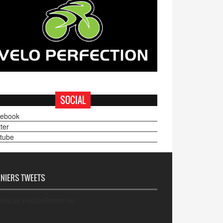
SOCIAL
ebook
ter
tube
NIERS TWEETS
ets by PedaleRomande