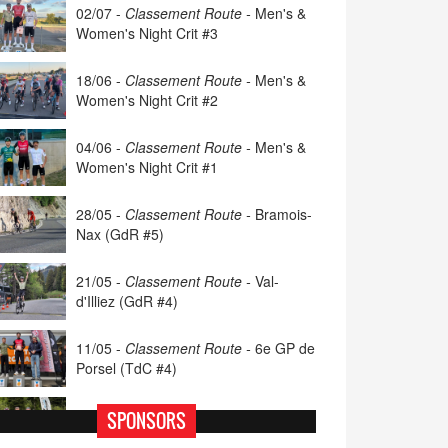
02/07 -
Classement Route -
Men's &
Women's Night Crit #3
18/06 -
Classement Route -
Men's &
Women's Night Crit #2
04/06 -
Classement Route -
Men's &
Women's Night Crit #1
28/05 -
Classement Route -
Bramois-
Nax (GdR #5)
21/05 -
Classement Route -
Val-
d'Illiez (GdR #4)
11/05 -
Classement Route -
6e GP de
Porsel (TdC #4)
07/05 -
Classement Route -
Blonay-
SPONSORS
Les Pléiades (GdR #3)