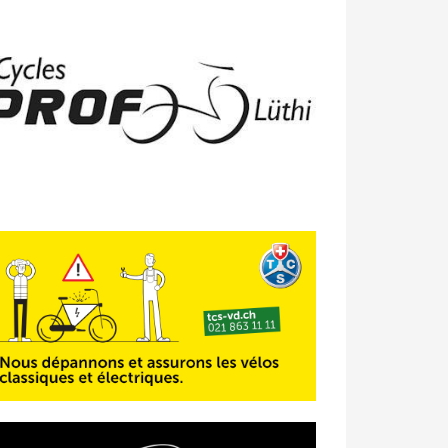
23/04 -
Classement Route -
4e Pringy
- Moléson (TdC #3)
14/04 -
Photos -
Les photos du 5e GP
de Semsales
14/04 -
Classement Route -
5e GP de
Semsales (TdC #2)