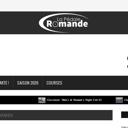
ARTE !
SAISON 2026
COURSES
Men's & Women's Night Crit #3
Classement -
Classement
ORANDI