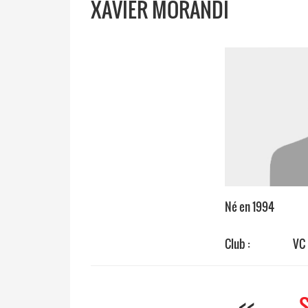
XAVIER MORANDI
Né en 1994
Club :
VC 
<<