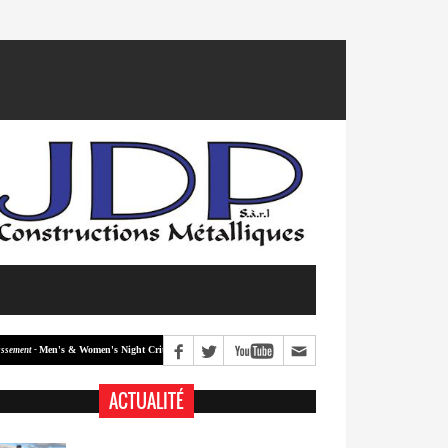
Men's & Women's Night Crit #2
Men's & Women's Night Crit #1
 -
Classement -
ACTUALITÉ