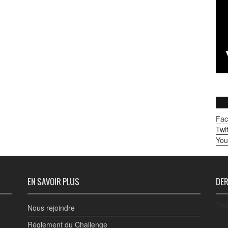
Fac
Twit
You
EN SAVOIR PLUS
DER
Twe
Nous rejoindre
Réglement du Challenge