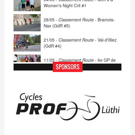
Women's Night Crit #1
28/05 -
Classement Route -
Bramois-
Nax (GdR #5)
21/05 -
Classement Route -
Val-d'Illiez
(GdR #4)
11/05 -
Classement Route -
6e GP de
Porsel (TdC #4)
SPONSORS
07/05 -
Classement Route -
Blonay-Les
Pléiades (GdR #3)
23/04 -
Classement Route -
4e Pringy -
Moléson (TdC #3)
14/04 -
Photos -
Les photos du 5e GP
de Semsales