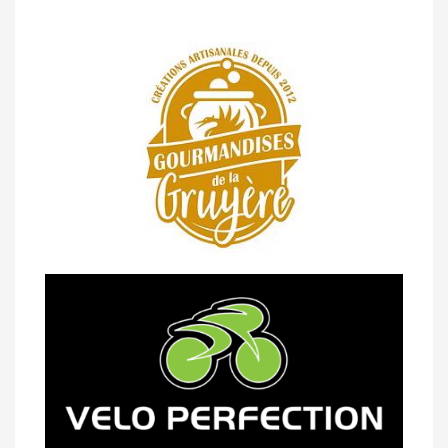
14/04 -
Classement Route -
5e GP de
Semsales (TdC #2)