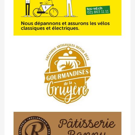
23/04 -
Classement Route -
4e Pringy -
Moléson (TdC #3)
14/04 -
Photos -
Les photos du 5e GP
de Semsales
14/04 -
Classement Route -
5e GP de
Semsales (TdC #2)