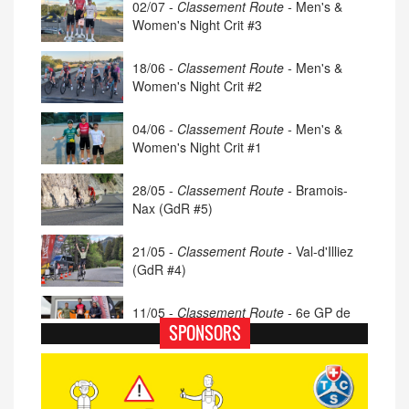
02/07 -
Classement Route -
Men's &
Women's Night Crit #3
18/06 -
Classement Route -
Men's &
Women's Night Crit #2
04/06 -
Classement Route -
Men's &
Women's Night Crit #1
28/05 -
Classement Route -
Bramois-
Nax (GdR #5)
21/05 -
Classement Route -
Val-d'Illiez
(GdR #4)
11/05 -
Classement Route -
6e GP de
Porsel (TdC #4)
SPONSORS
07/05 -
Classement Route -
Blonay-Les
Pléiades (GdR #3)