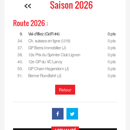
<<
Saison 2026
Route 2026 :
9.
Val-d'Illiez (GdR #4)
0 pts
34.
Ch. suisses en ligne (U19)
0 pts
37.
GP Berra Immobilier (J)
0 pts
38.
12e Prix du Sprinter Club Lignon
0 pts
40.
12e GP du VC Lancy
0 pts
50.
GP Cham Hagendorn (J)
0 pts
51.
Berner Rundfahrt (J)
0 pts
Retour