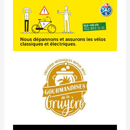
07/05 -
Classement Route -
Blonay-Les
Pléiades (GdR #3)
23/04 -
Classement Route -
4e Pringy -
Moléson (TdC #3)
14/04 -
Photos -
Les photos du 5e GP
de Semsales
14/04 -
Classement Route -
5e GP de
Semsales (TdC #2)