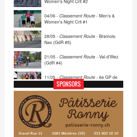
Women's Night Crit #2
04/06 -
Classement Route -
Men's &
Women's Night Crit #1
28/05 -
Classement Route -
Bramois-
Nax (GdR #5)
21/05 -
Classement Route -
Val-d'Illiez
(GdR #4)
11/05 -
Classement Route -
6e GP de
Porsel (TdC #4)
SPONSORS
07/05 -
Classement Route -
Blonay-Les
Pléiades (GdR #3)
23/04 -
Classement Route -
4e Pringy -
Moléson (TdC #3)