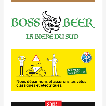
14/04 -
Photos -
Les photos du 5e GP
de Semsales
14/04 -
Classement Route -
5e GP de
Semsales (TdC #2)
SOCIAL