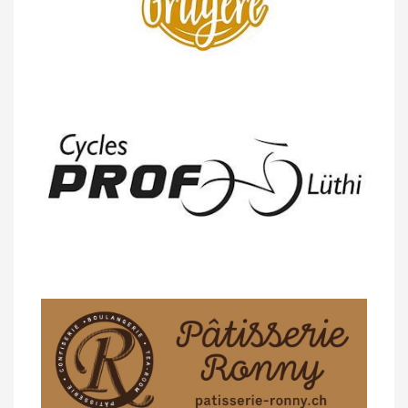
14/04 -
Photos -
Les photos du 5e GP
de Semsales
14/04 -
Classement Route -
5e GP de
Semsales (TdC #2)