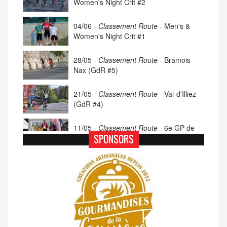
Women's Night Crit #2
04/06 -
Classement Route -
Men's &
Women's Night Crit #1
28/05 -
Classement Route -
Bramois-
Nax (GdR #5)
21/05 -
Classement Route -
Val-d'Illiez
(GdR #4)
11/05 -
Classement Route -
6e GP de
Porsel (TdC #4)
SPONSORS
07/05 -
Classement Route -
Blonay-Les
Pléiades (GdR #3)
23/04 -
Classement Route -
4e Pringy -
Moléson (TdC #3)