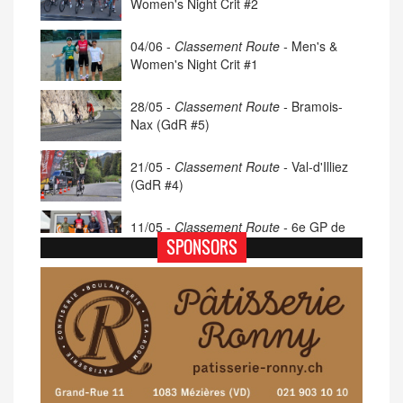
Women's Night Crit #2
04/06 -
Classement Route -
Men's &
Women's Night Crit #1
28/05 -
Classement Route -
Bramois-
Nax (GdR #5)
21/05 -
Classement Route -
Val-d'Illiez
(GdR #4)
11/05 -
Classement Route -
6e GP de
Porsel (TdC #4)
SPONSORS
07/05 -
Classement Route -
Blonay-Les
Pléiades (GdR #3)
23/04 -
Classement Route -
4e Pringy -
Moléson (TdC #3)