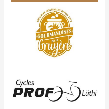
14/04 -
Photos -
Les photos du 5e GP
de Semsales
14/04 -
Classement Route -
5e GP de
Semsales (TdC #2)