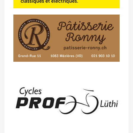
14/04 -
Photos -
Les photos du 5e GP
de Semsales
14/04 -
Classement Route -
5e GP de
Semsales (TdC #2)