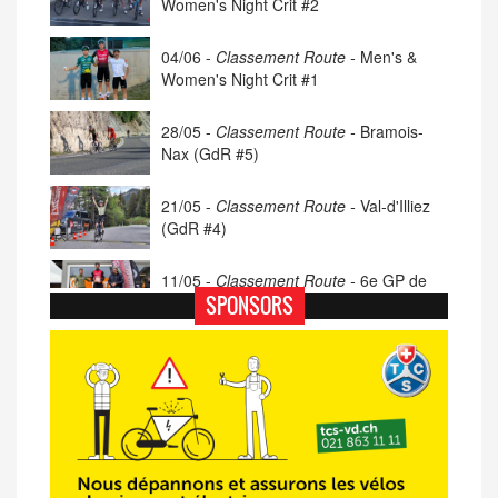
Women's Night Crit #2
04/06 -
Classement Route -
Men's &
Women's Night Crit #1
28/05 -
Classement Route -
Bramois-
Nax (GdR #5)
21/05 -
Classement Route -
Val-d'Illiez
(GdR #4)
11/05 -
Classement Route -
6e GP de
Porsel (TdC #4)
SPONSORS
07/05 -
Classement Route -
Blonay-Les
Pléiades (GdR #3)
23/04 -
Classement Route -
4e Pringy -
Moléson (TdC #3)