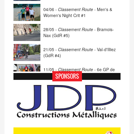
04/06 -
Classement Route -
Men's &
Women's Night Crit #1
28/05 -
Classement Route -
Bramois-
Nax (GdR #5)
21/05 -
Classement Route -
Val-d'Illiez
(GdR #4)
11/05 -
Classement Route -
6e GP de
Porsel (TdC #4)
SPONSORS
07/05 -
Classement Route -
Blonay-Les
Pléiades (GdR #3)
23/04 -
Classement Route -
4e Pringy -
Moléson (TdC #3)
14/04 -
Photos -
Les photos du 5e GP