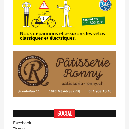
de Semsales
14/04 -
Classement Route -
5e GP de
Semsales (TdC #2)
SOCIAL
Facebook
Twitter