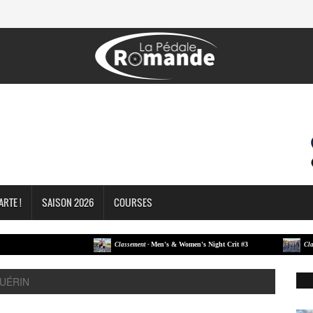
ARTE !
SAISON 2026
COURSES
Men's & Women's Night Crit #3
Classement -
Classement
GUÉRIN