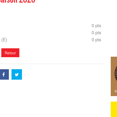
0 pts
0 pts
l (E)
0 pts
Retour