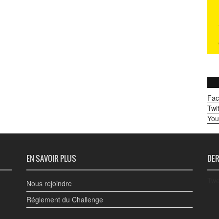
Fac
Twit
You
EN SAVOIR PLUS
DER
Twe
Nous rejoindre
Réglement du Challenge