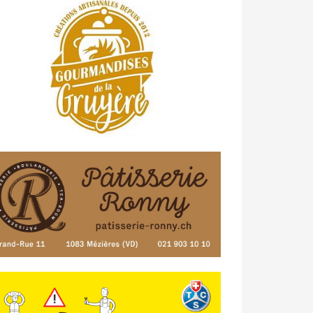
23/04 -
Classement Route -
4e Pringy
- Moléson (TdC #3)
14/04 -
Photos -
Les photos du 5e GP
de Semsales
14/04 -
Classement Route -
5e GP de
Semsales (TdC #2)