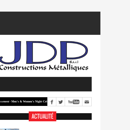
Men's & Women's Night Crit #2
Men's & Women's Night Crit #1
 -
Classement -
ACTUALITÉ