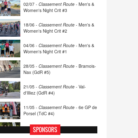
02/07 -
Classement Route -
Men's &
Women's Night Crit #3
18/06 -
Classement Route -
Men's &
Women's Night Crit #2
04/06 -
Classement Route -
Men's &
Women's Night Crit #1
28/05 -
Classement Route -
Bramois-
Nax (GdR #5)
21/05 -
Classement Route -
Val-
d'Illiez (GdR #4)
11/05 -
Classement Route -
6e GP de
Porsel (TdC #4)
07/05 -
Classement Route -
Blonay-
SPONSORS
Les Pléiades (GdR #3)