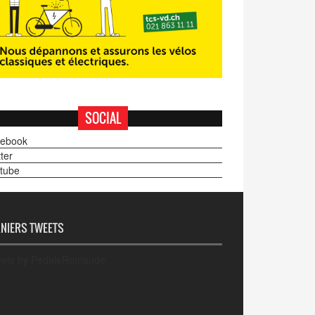
SOCIAL
ebook
ter
tube
NIERS TWEETS
ets by PedaleRomande