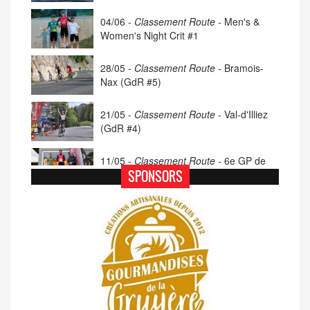
04/06 -
Classement Route -
Men's &
Women's Night Crit #1
28/05 -
Classement Route -
Bramois-
Nax (GdR #5)
21/05 -
Classement Route -
Val-d'Illiez
(GdR #4)
11/05 -
Classement Route -
6e GP de
Porsel (TdC #4)
SPONSORS
07/05 -
Classement Route -
Blonay-Les
Pléiades (GdR #3)
23/04 -
Classement Route -
4e Pringy -
Moléson (TdC #3)
14/04 -
Photos -
Les photos du 5e GP