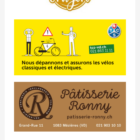
de Semsales
14/04 -
Classement Route -
5e GP de
Semsales (TdC #2)