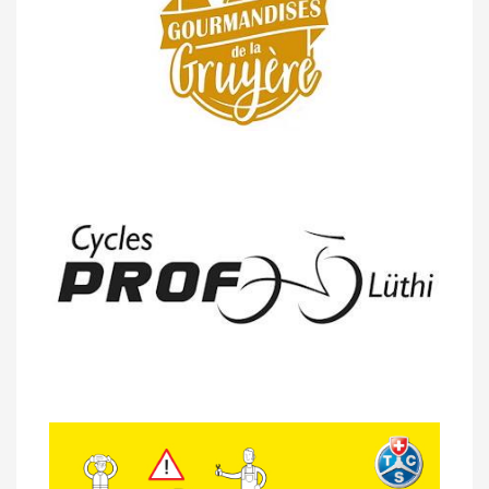
Moléson (TdC #3)
14/04 -
Photos -
Les photos du 5e GP
de Semsales
14/04 -
Classement Route -
5e GP de
Semsales (TdC #2)