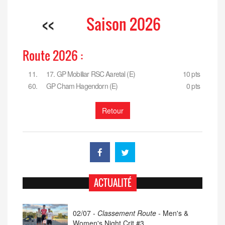
<<
Saison 2026
Route 2026 :
11.
17. GP Mobiliar RSC Aaretal (E)
10 pts
60.
GP Cham Hagendorn (E)
0 pts
Retour
ACTUALITÉ
02/07 -
Classement Route -
Men's &
Women's Night Crit #3