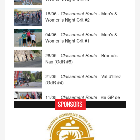
18/06 -
Classement Route -
Men's &
Women's Night Crit #2
04/06 -
Classement Route -
Men's &
Women's Night Crit #1
28/05 -
Classement Route -
Bramois-
Nax (GdR #5)
21/05 -
Classement Route -
Val-d'Illiez
(GdR #4)
11/05 -
Classement Route -
6e GP de
Porsel (TdC #4)
SPONSORS
07/05 -
Classement Route -
Blonay-Les
Pléiades (GdR #3)
23/04 -
Classement Route -
4e Pringy -