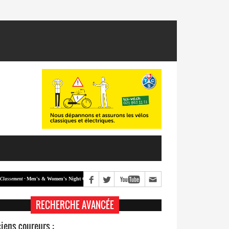
Men's & Women's Night Crit #2
Men's & Women's Night Crit #1
ment -
Classement -
RECHERCHE AVANCÉE
iens coureurs :