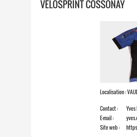
VÉLOSPRINT COSSONAY
Localisation : VAU
Contact :
Yves
E-mail :
yves
Site web :
https