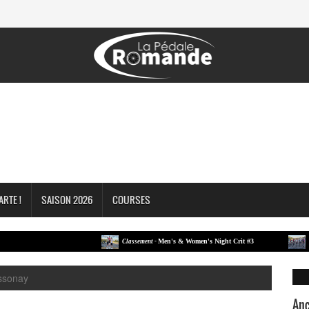
ARTE !
SAISON 2026
COURSES
Men's & Women's Night Crit #3
Classement -
Classe
ossonay
Anc