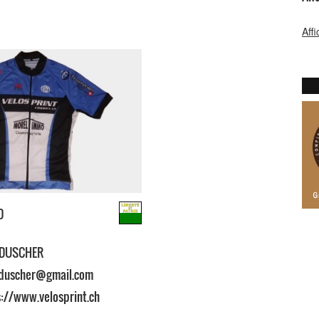
Aff
D
 DUSCHER
.duscher@gmail.com
://www.velosprint.ch