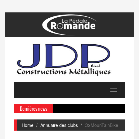
Toggle
navigation
Dernières news
Home
Annuaire des clubs
O2MounTainBike