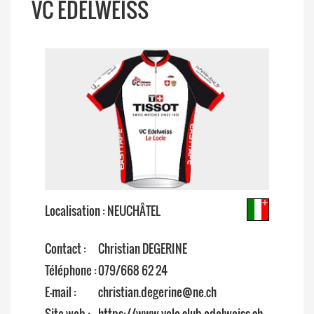
VC EDELWEISS
Localisation : NEUCHÂTEL
Contact :
Christian DEGERINE
Téléphone :
079/668 62 24
E-mail :
christian.degerine@ne.ch
Site web :
https://www.velo-club-edelweiss.ch