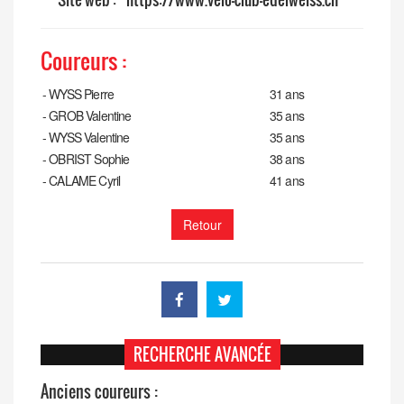
Coureurs :
-
WYSS Pierre
31 ans
-
GROB Valentine
35 ans
-
WYSS Valentine
35 ans
-
OBRIST Sophie
38 ans
-
CALAME Cyril
41 ans
Retour
RECHERCHE AVANCÉE
Anciens coureurs :