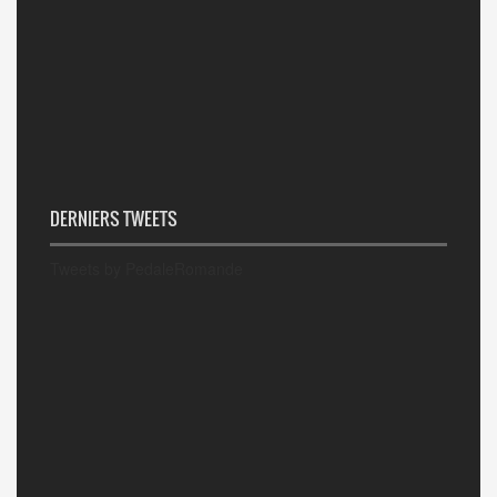
DERNIERS TWEETS
Tweets by PedaleRomande