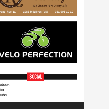
SOCIAL
ebook
ter
tube