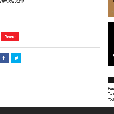
www.pswcc.ch/
Retour
Fac
Twit
You