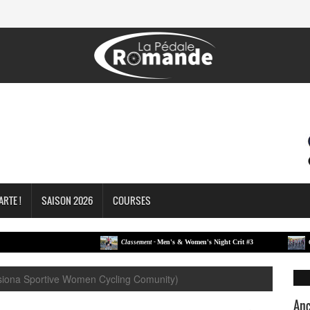
ARTE !
SAISON 2026
COURSES
Men's & Women's Night Crit #3
Classement -
Classe
ona Sportive Women Cycling Comunity)
Anc