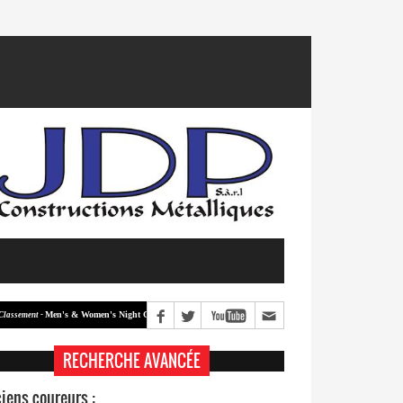
Men's & Women's Night Crit #2
Men's & Women's Night Crit #1
ment -
Classement -
RECHERCHE AVANCÉE
iens coureurs :