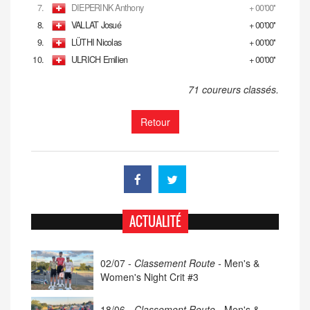
7.
DIEPERINK Anthony
+ 00'00''
8.
VALLAT Josué
+ 00'00''
9.
LÜTHI Nicolas
+ 00'00''
10.
ULRICH Emilien
+ 00'00''
71 coureurs classés.
Retour
ACTUALITÉ
02/07 -
Classement Route -
Men's &
Women's Night Crit #3
18/06 -
Classement Route -
Men's &