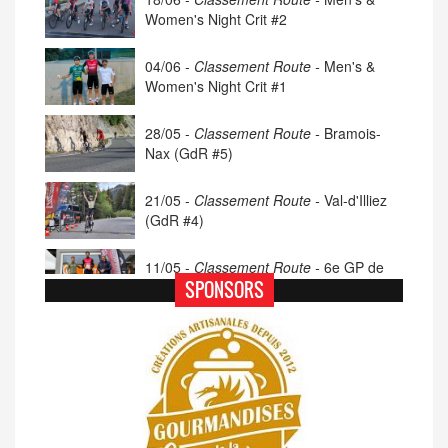
Women's Night Crit #2
04/06 -
Classement Route -
Men's &
Women's Night Crit #1
28/05 -
Classement Route -
Bramois-
Nax (GdR #5)
21/05 -
Classement Route -
Val-d'Illiez
(GdR #4)
11/05 -
Classement Route -
6e GP de
Porsel (TdC #4)
SPONSORS
07/05 -
Classement Route -
Blonay-Les
Pléiades (GdR #3)
23/04 -
Classement Route -
4e Pringy -
Moléson (TdC #3)