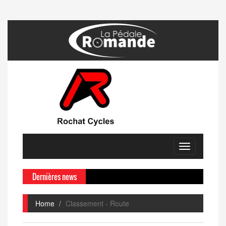
Toggle
navigation
Dernières news
Home
Classement - Route