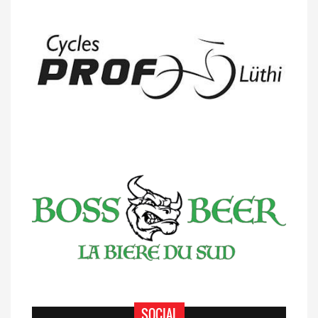
14/04 -
Classement Route -
5e GP de
Semsales (TdC #2)
SOCIAL