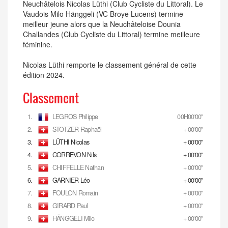
Neuchâtelois Nicolas Lüthi (Club Cycliste du Littoral). Le
Vaudois Milo Hänggeli (VC Broye Lucens) termine
meilleur jeune alors que la Neuchâteloise Dounia
Challandes (Club Cycliste du Littoral) termine meilleure
féminine.
Nicolas Lüthi remporte le classement général de cette
édition 2024.
Classement
1.
LEGROS Philippe
00H00'00''
2.
STOTZER Raphaël
+ 00'00''
3.
LÜTHI Nicolas
+ 00'00''
4.
CORREVON Nils
+ 00'00''
5.
CHIFFELLE Nathan
+ 00'00''
6.
GARNIER Léo
+ 00'00''
7.
FOULON Romain
+ 00'00''
8.
GIRARD Paul
+ 00'00''
9.
HÄNGGELI Milo
+ 00'00''