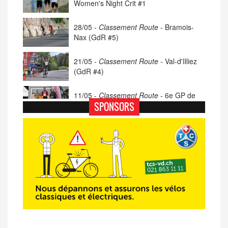
Women's Night Crit #1
28/05 -
Classement Route -
Bramois-
Nax (GdR #5)
21/05 -
Classement Route -
Val-d'Illiez
(GdR #4)
11/05 -
Classement Route -
6e GP de
Porsel (TdC #4)
SPONSORS
07/05 -
Classement Route -
Blonay-Les
Pléiades (GdR #3)
23/04 -
Classement Route -
4e Pringy -
Moléson (TdC #3)
14/04 -
Photos -
Les photos du 5e GP
de Semsales