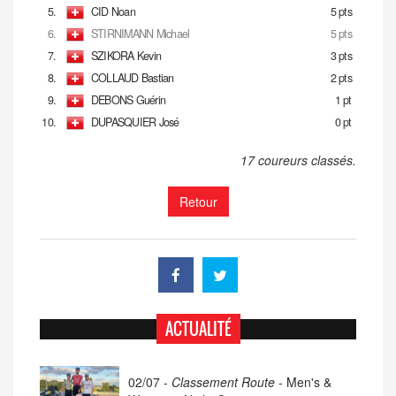
5.
CID Noan
5 pts
6.
STIRNIMANN Michael
5 pts
7.
SZIKORA Kevin
3 pts
8.
COLLAUD Bastian
2 pts
9.
DEBONS Guérin
1 pt
10.
DUPASQUIER José
0 pt
17 coureurs classés.
Retour
ACTUALITÉ
02/07 -
Classement Route -
Men's &