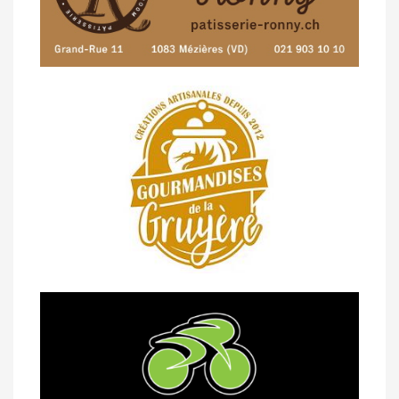
23/04 -
Classement Route -
4e Pringy -
Moléson (TdC #3)
14/04 -
Photos -
Les photos du 5e GP
de Semsales
14/04 -
Classement Route -
5e GP de
Semsales (TdC #2)