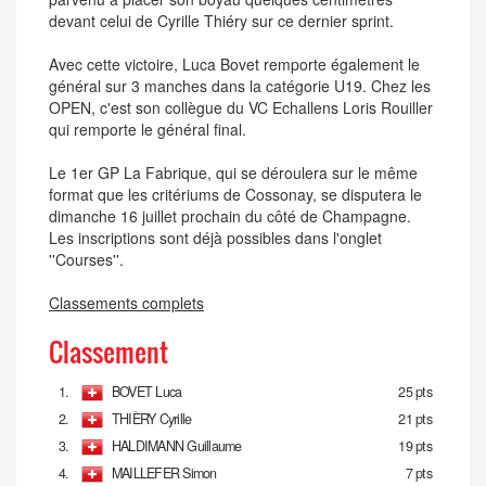
devant celui de Cyrille Thiéry sur ce dernier sprint.
Avec cette victoire, Luca Bovet remporte également le
général sur 3 manches dans la catégorie U19. Chez les
OPEN, c'est son collègue du VC Echallens Loris Rouiller
qui remporte le général final.
Le 1er GP La Fabrique, qui se déroulera sur le même
format que les critériums de Cossonay, se disputera le
dimanche 16 juillet prochain du côté de Champagne.
Les inscriptions sont déjà possibles dans l'onglet
''Courses''.
Classements complets
Classement
1.
BOVET Luca
25 pts
2.
THIÈRY Cyrille
21 pts
3.
HALDIMANN Guillaume
19 pts
4.
MAILLEFER Simon
7 pts