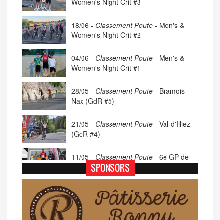
Women's Night Crit #3
18/06 -
Classement Route -
Men's &
Women's Night Crit #2
04/06 -
Classement Route -
Men's &
Women's Night Crit #1
28/05 -
Classement Route -
Bramois-
Nax (GdR #5)
21/05 -
Classement Route -
Val-d'Illiez
(GdR #4)
11/05 -
Classement Route -
6e GP de
Porsel (TdC #4)
SPONSORS
07/05 -
Classement Route -
Blonay-Les
Pléiades (GdR #3)