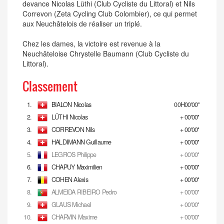
devance Nicolas Lüthi (Club Cycliste du Littoral) et Nils
Correvon (Zeta Cycling Club Colombier), ce qui permet
aux Neuchâtelois de réaliser un triplé.
Chez les dames, la victoire est revenue à la
Neuchâteloise Chrystelle Baumann (Club Cycliste du
Littoral).
Classement
1.
BIALON Nicolas
00H00'00''
2.
LÜTHI Nicolas
+ 00'00''
3.
CORREVON Nils
+ 00'00''
4.
HALDIMANN Guillaume
+ 00'00''
5.
LEGROS Philippe
+ 00'00''
6.
CHAPUY Maximilien
+ 00'00''
7.
COHEN Alexis
+ 00'00''
8.
ALMEIDA RIBEIRO Pedro
+ 00'00''
9.
GLAUS Michael
+ 00'00''
10.
CHARVIN Maxime
+ 00'00''