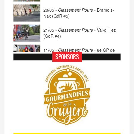
28/05 -
Classement Route -
Bramois-
Nax (GdR #5)
21/05 -
Classement Route -
Val-d'Illiez
(GdR #4)
11/05 -
Classement Route -
6e GP de
Porsel (TdC #4)
SPONSORS
07/05 -
Classement Route -
Blonay-Les
Pléiades (GdR #3)
23/04 -
Classement Route -
4e Pringy -
Moléson (TdC #3)
14/04 -
Photos -
Les photos du 5e GP
de Semsales
14/04 -
Classement Route -
5e GP de