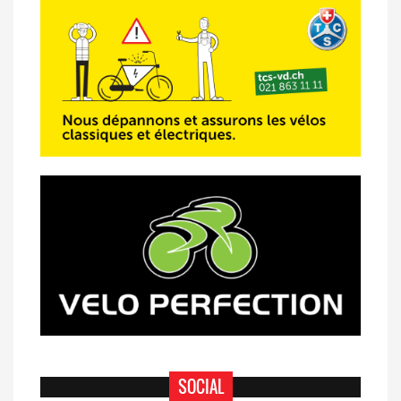
Semsales (TdC #2)
SOCIAL