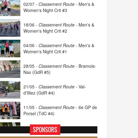
02/07 -
Classement Route -
Men's &
Women's Night Crit #3
18/06 -
Classement Route -
Men's &
Women's Night Crit #2
04/06 -
Classement Route -
Men's &
Women's Night Crit #1
28/05 -
Classement Route -
Bramois-
Nax (GdR #5)
21/05 -
Classement Route -
Val-
d'Illiez (GdR #4)
11/05 -
Classement Route -
6e GP de
Porsel (TdC #4)
07/05 -
Classement Route -
Blonay-
SPONSORS
Les Pléiades (GdR #3)