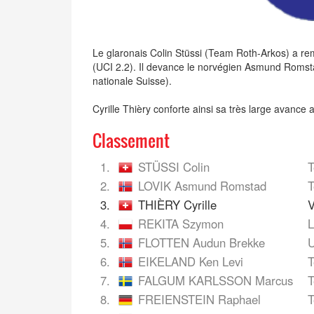
Le glaronais Colin Stüssi (Team Roth-Arkos) a rem
(UCI 2.2). Il devance le norvégien Asmund Romstad
nationale Suisse).
Cyrille Thièry conforte ainsi sa très large avance
Classement
1.
STÜSSI Colin
T
2.
LOVIK Asmund Romstad
T
3.
THIÈRY Cyrille
V
4.
REKITA Szymon
L
5.
FLOTTEN Audun Brekke
U
6.
EIKELAND Ken Levi
T
7.
FALGUM KARLSSON Marcus
T
8.
FREIENSTEIN Raphael
T