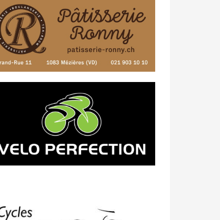
23/04 -
Classement Route -
4e Pringy
- Moléson (TdC #3)
14/04 -
Photos -
Les photos du 5e GP
de Semsales
14/04 -
Classement Route -
5e GP de
Semsales (TdC #2)