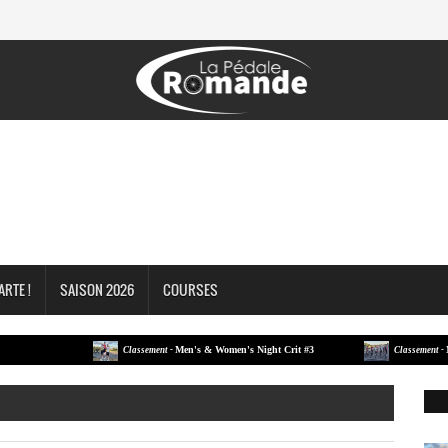
ARTE !
SAISON 2026
COURSES
Men's & Women's Night Crit #3
Men's &
Classement -
Classement -