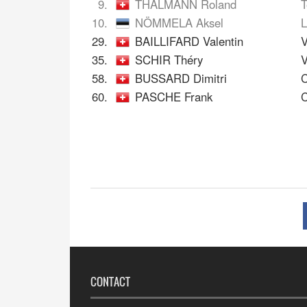
9.
THALMANN Roland
T
10.
NÖMMELA Aksel
L
29.
BAILLIFARD Valentin
V
35.
SCHIR Théry
58.
BUSSARD Dimitri
C
60.
PASCHE Frank
C
CONTACT