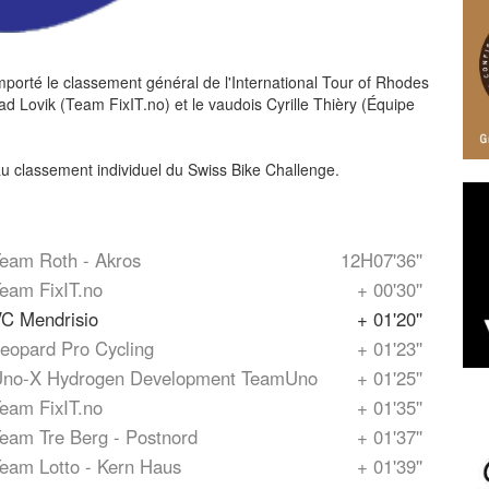
porté le classement général de l'International Tour of Rhodes
 Lovik (Team FixIT.no) et le vaudois Cyrille Thièry (Équipe
 au classement individuel du Swiss Bike Challenge.
eam Roth - Akros
12H07'36''
eam FixIT.no
+ 00'30''
C Mendrisio
+ 01'20''
eopard Pro Cycling
+ 01'23''
no-X Hydrogen Development TeamUno
+ 01'25''
eam FixIT.no
+ 01'35''
eam Tre Berg - Postnord
+ 01'37''
eam Lotto - Kern Haus
+ 01'39''