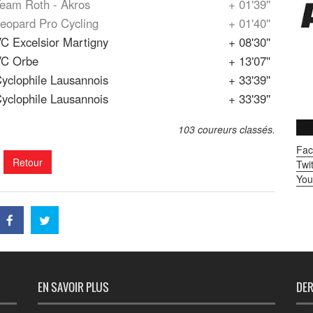
eam Roth - Akros
+ 01'39''
eopard Pro Cycling
+ 01'40''
C Excelsior Martigny
+ 08'30''
VC Orbe
+ 13'07''
yclophile Lausannois
+ 33'39''
yclophile Lausannois
+ 33'39''
103 coureurs classés.
Fac
Retour
Twit
You
EN SAVOIR PLUS
DER