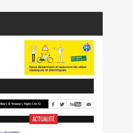
 Women's Night Crit #2
Men's & Women's Night Crit #1
Classement -
ACTUALITÉ