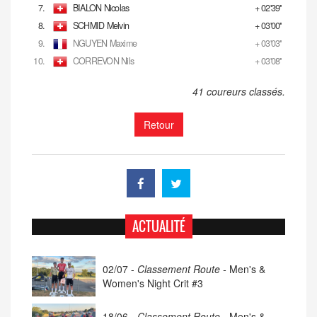
7.
BIALON Nicolas
+ 02'39''
8.
SCHMID Melvin
+ 03'00''
9.
NGUYEN Maxime
+ 03'03''
10.
CORREVON Nils
+ 03'08''
41 coureurs classés.
Retour
ACTUALITÉ
02/07 -
Classement Route -
Men's &
Women's Night Crit #3
18/06 -
Classement Route -
Men's &