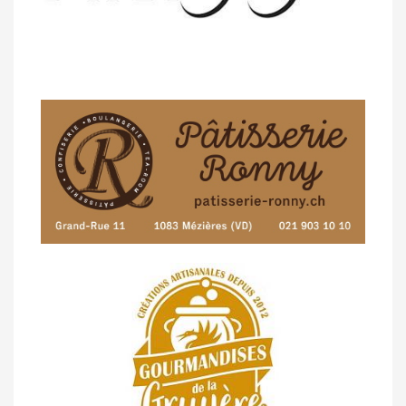
14/04 -
Photos -
Les photos du 5e GP
de Semsales
14/04 -
Classement Route -
5e GP de
Semsales (TdC #2)