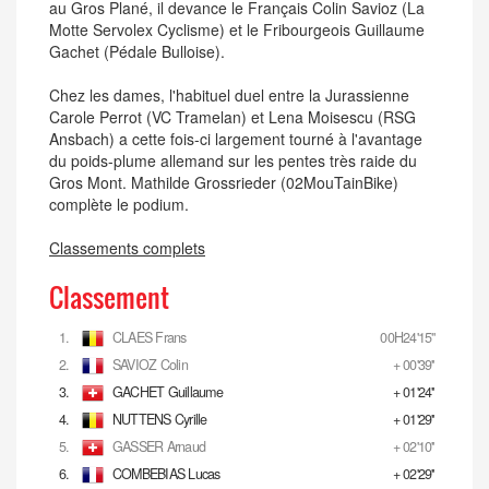
au Gros Plané, il devance le Français Colin Savioz (La
Motte Servolex Cyclisme) et le Fribourgeois Guillaume
Gachet (Pédale Bulloise).
Chez les dames, l'habituel duel entre la Jurassienne
Carole Perrot (VC Tramelan) et Lena Moisescu (RSG
Ansbach) a cette fois-ci largement tourné à l'avantage
du poids-plume allemand sur les pentes très raide du
Gros Mont. Mathilde Grossrieder (02MouTainBike)
complète le podium.
Classements complets
Classement
1.
CLAES Frans
00H24'15''
2.
SAVIOZ Colin
+ 00'39''
3.
GACHET Guillaume
+ 01'24''
4.
NUTTENS Cyrille
+ 01'29''
5.
GASSER Arnaud
+ 02'10''
6.
COMBEBIAS Lucas
+ 02'29''