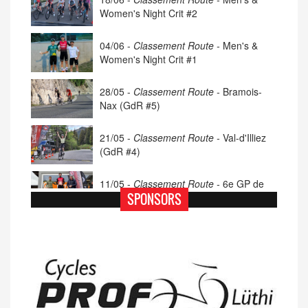
Women's Night Crit #2
04/06 -
Classement Route -
Men's &
Women's Night Crit #1
28/05 -
Classement Route -
Bramois-
Nax (GdR #5)
21/05 -
Classement Route -
Val-d'Illiez
(GdR #4)
11/05 -
Classement Route -
6e GP de
Porsel (TdC #4)
SPONSORS
07/05 -
Classement Route -
Blonay-Les
Pléiades (GdR #3)
23/04 -
Classement Route -
4e Pringy -
Moléson (TdC #3)