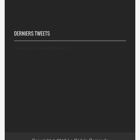
DERNIERS TWEETS
Tweets by PedaleRomande