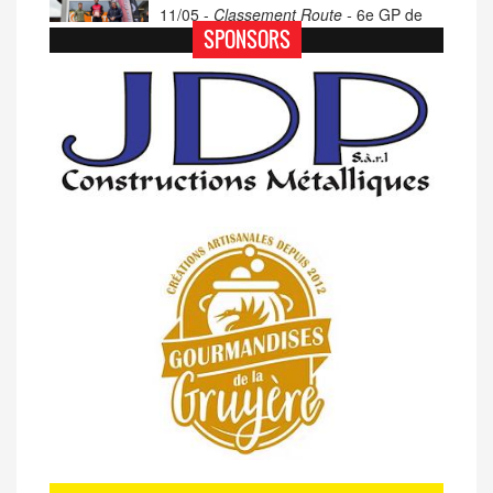
11/05 -
Classement Route -
6e GP de
Porsel (TdC #4)
SPONSORS
07/05 -
Classement Route -
Blonay-Les
Pléiades (GdR #3)
23/04 -
Classement Route -
4e Pringy -
Moléson (TdC #3)
14/04 -
Photos -
Les photos du 5e GP
de Semsales
14/04 -
Classement Route -
5e GP de
Semsales (TdC #2)