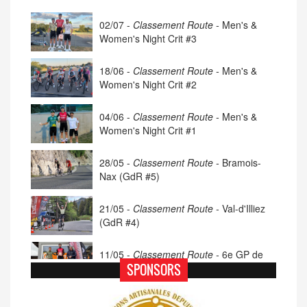
02/07 -
Classement Route -
Men's &
Women's Night Crit #3
18/06 -
Classement Route -
Men's &
Women's Night Crit #2
04/06 -
Classement Route -
Men's &
Women's Night Crit #1
28/05 -
Classement Route -
Bramois-
Nax (GdR #5)
21/05 -
Classement Route -
Val-d'Illiez
(GdR #4)
11/05 -
Classement Route -
6e GP de
Porsel (TdC #4)
SPONSORS
07/05 -
Classement Route -
Blonay-Les