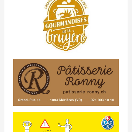
Pléiades (GdR #3)
23/04 -
Classement Route -
4e Pringy -
Moléson (TdC #3)
14/04 -
Photos -
Les photos du 5e GP
de Semsales
14/04 -
Classement Route -
5e GP de
Semsales (TdC #2)