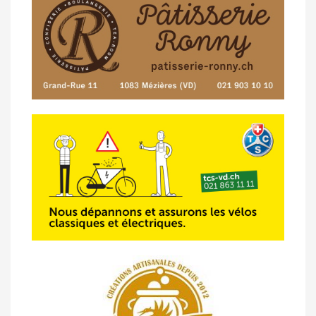
07/05 -
Classement Route -
Blonay-Les
Pléiades (GdR #3)
23/04 -
Classement Route -
4e Pringy -
Moléson (TdC #3)
14/04 -
Photos -
Les photos du 5e GP
de Semsales
14/04 -
Classement Route -
5e GP de
Semsales (TdC #2)