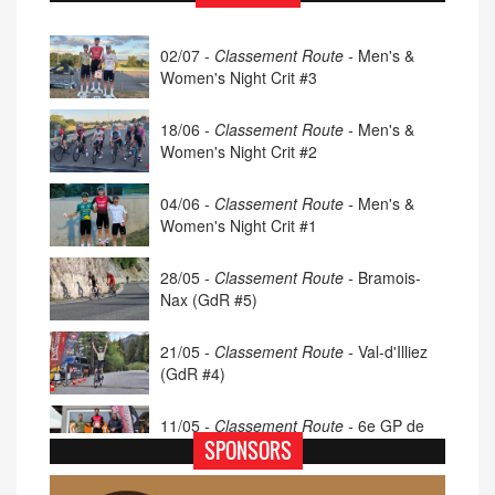
02/07 -
Classement Route -
Men's &
Women's Night Crit #3
18/06 -
Classement Route -
Men's &
Women's Night Crit #2
04/06 -
Classement Route -
Men's &
Women's Night Crit #1
28/05 -
Classement Route -
Bramois-
Nax (GdR #5)
21/05 -
Classement Route -
Val-d'Illiez
(GdR #4)
11/05 -
Classement Route -
6e GP de
Porsel (TdC #4)
SPONSORS