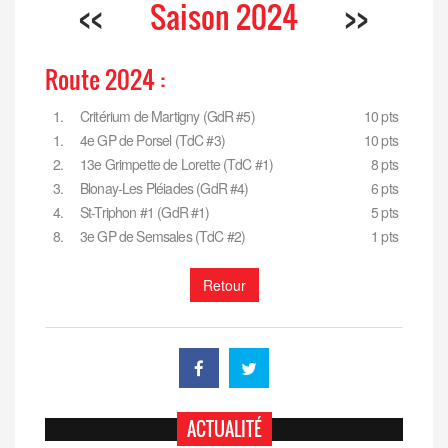
<<
Saison 2024
>>
Route 2024 :
1.
Critérium de Martigny (GdR #5)
10 pts
1.
4e GP de Porsel (TdC #3)
10 pts
2.
13e Grimpette de Lorette (TdC #1)
8 pts
3.
Blonay-Les Pléiades (GdR #4)
6 pts
4.
St-Triphon #1 (GdR #1)
5 pts
8.
3e GP de Semsales (TdC #2)
1 pts
Retour
ACTUALITÉ