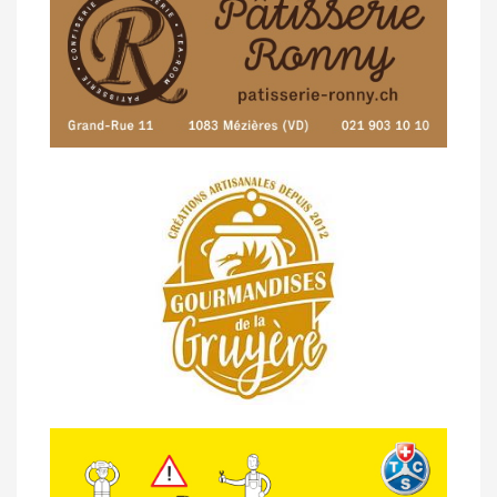
Pléiades (GdR #3)
23/04 -
Classement Route -
4e Pringy -
Moléson (TdC #3)
14/04 -
Photos -
Les photos du 5e GP
de Semsales
14/04 -
Classement Route -
5e GP de
Semsales (TdC #2)