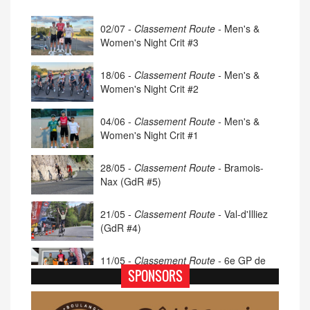
02/07 -
Classement Route -
Men's &
Women's Night Crit #3
18/06 -
Classement Route -
Men's &
Women's Night Crit #2
04/06 -
Classement Route -
Men's &
Women's Night Crit #1
28/05 -
Classement Route -
Bramois-
Nax (GdR #5)
21/05 -
Classement Route -
Val-d'Illiez
(GdR #4)
11/05 -
Classement Route -
6e GP de
Porsel (TdC #4)
SPONSORS
07/05 -
Classement Route -
Blonay-Les