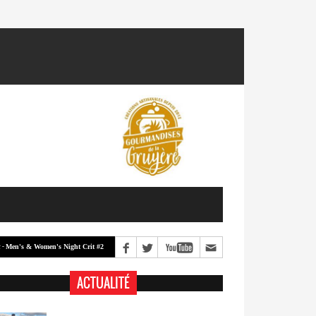
s & Women's Night Crit #2
Men's & Women's Night Crit #1
Classement -
ACTUALITÉ