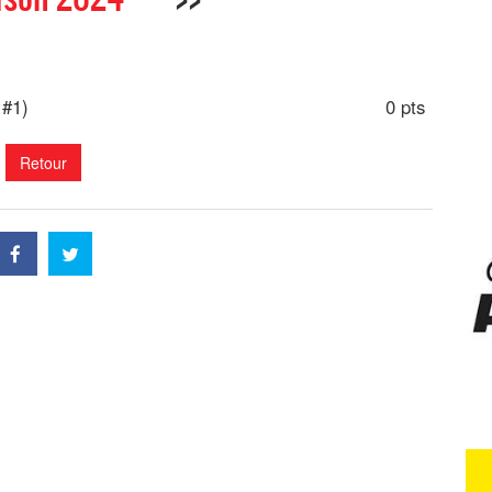
 #1)
0 pts
Retour