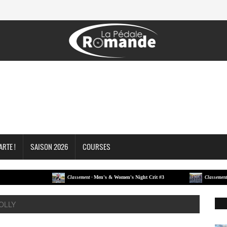
ARTE !
SAISON 2026
COURSES
Men's & Women's Night Crit #3
Men'
Classement -
Classement -
KOLLY