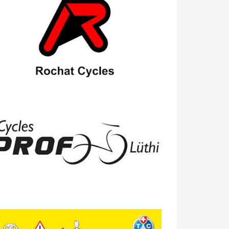
23/04 -
Classement Route -
4e Pringy
- Moléson (TdC #3)
14/04 -
Photos -
Les photos du 5e GP
de Semsales
14/04 -
Classement Route -
5e GP de
Semsales (TdC #2)