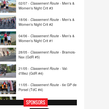
02/07 -
Classement Route -
Men's &
Women's Night Crit #3
18/06 -
Classement Route -
Men's &
Women's Night Crit #2
04/06 -
Classement Route -
Men's &
Women's Night Crit #1
28/05 -
Classement Route -
Bramois-
Nax (GdR #5)
21/05 -
Classement Route -
Val-
d'Illiez (GdR #4)
11/05 -
Classement Route -
6e GP de
Porsel (TdC #4)
07/05 -
Classement Route -
Blonay-
SPONSORS
Les Pléiades (GdR #3)