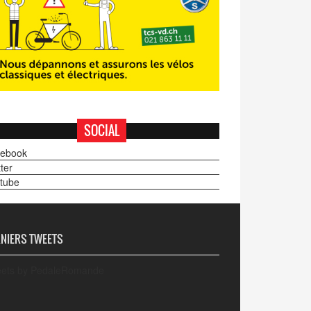
SOCIAL
ebook
ter
tube
NIERS TWEETS
ets by PedaleRomande