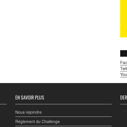
Fac
Twit
You
EN SAVOIR PLUS
DER
Twe
Nous rejoindre
Réglement du Challenge