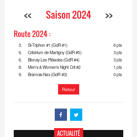
<<
Saison 2024
>>
Route 2024 :
3.
St-Triphon #1 (GdR #1)
6 pts
6.
Critérium de Martigny (GdR #5)
3 pts
6.
Blonay-Les Pléiades (GdR #4)
3 pts
8.
Men's & Women's Night Crit #2
1 pts
9.
Bramois-Nax (GdR #3)
0 pts
Retour
ACTUALITÉ