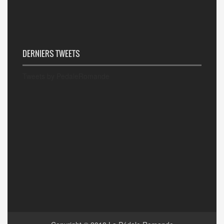
DERNIERS TWEETS
Tweets by PedaleRomande