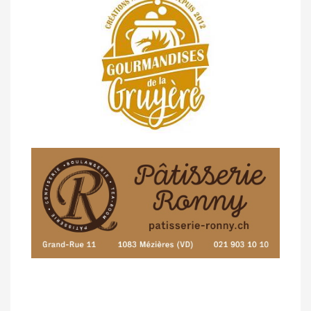
07/05 -
Classement Route -
Blonay-Les
Pléiades (GdR #3)
23/04 -
Classement Route -
4e Pringy -
Moléson (TdC #3)
14/04 -
Photos -
Les photos du 5e GP
de Semsales
14/04 -
Classement Route -
5e GP de
Semsales (TdC #2)