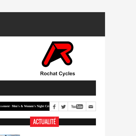
Men's & Women's Night Crit #2
Men's & Women's Night Crit #1
 -
Classement -
ACTUALITÉ