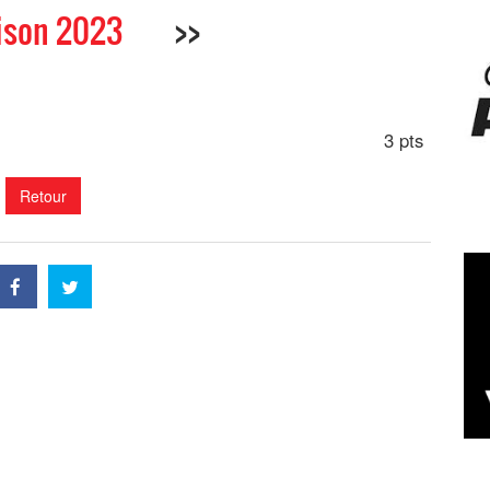
ison 2023
>>
3 pts
Retour