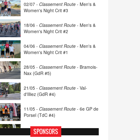
02/07 -
Classement Route -
Men's &
Women's Night Crit #3
18/06 -
Classement Route -
Men's &
Women's Night Crit #2
04/06 -
Classement Route -
Men's &
Women's Night Crit #1
28/05 -
Classement Route -
Bramois-
Nax (GdR #5)
21/05 -
Classement Route -
Val-
d'Illiez (GdR #4)
11/05 -
Classement Route -
6e GP de
Porsel (TdC #4)
07/05 -
Classement Route -
Blonay-
SPONSORS
Les Pléiades (GdR #3)