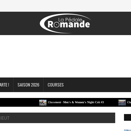
ARTE !
SAISON 2026
COURSES
Men's & Women's Night Crit #3
Classement -
Classement
RIEUT