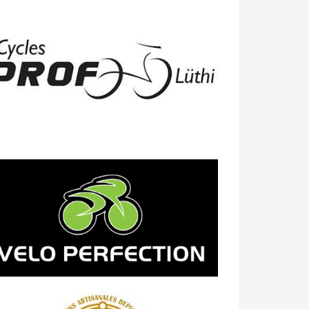
23/04 -
Classement Route -
4e Pringy
- Moléson (TdC #3)
14/04 -
Photos -
Les photos du 5e GP
de Semsales
14/04 -
Classement Route -
5e GP de
Semsales (TdC #2)