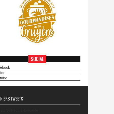
SOCIAL
ebook
ter
tube
NIERS TWEETS
ets by PedaleRomande