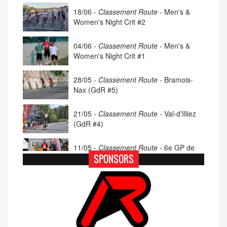
18/06 -
Classement Route -
Men's &
Women's Night Crit #2
04/06 -
Classement Route -
Men's &
Women's Night Crit #1
28/05 -
Classement Route -
Bramois-
Nax (GdR #5)
21/05 -
Classement Route -
Val-d'Illiez
(GdR #4)
11/05 -
Classement Route -
6e GP de
Porsel (TdC #4)
SPONSORS
07/05 -
Classement Route -
Blonay-Les
Pléiades (GdR #3)
23/04 -
Classement Route -
4e Pringy -
Moléson (TdC #3)