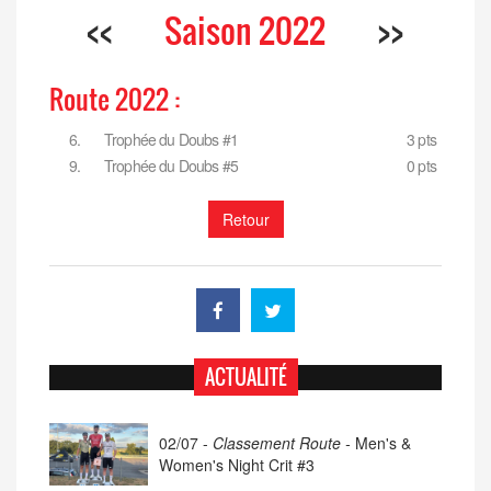
<<
Saison 2022
>>
Route 2022 :
6.
Trophée du Doubs #1
3 pts
9.
Trophée du Doubs #5
0 pts
Retour
ACTUALITÉ
02/07 -
Classement Route -
Men's &
Women's Night Crit #3