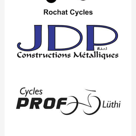
14/04 -
Photos -
Les photos du 5e GP
de Semsales
14/04 -
Classement Route -
5e GP de
Semsales (TdC #2)