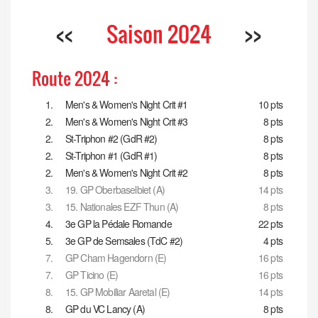
<<
Saison 2024
>>
Route 2024 :
1.
Men's & Women's Night Crit #1
10 pts
2.
Men's & Women's Night Crit #3
8 pts
2.
St-Triphon #2 (GdR #2)
8 pts
2.
St-Triphon #1 (GdR #1)
8 pts
2.
Men's & Women's Night Crit #2
8 pts
3.
19. GP Oberbaselbiet (A)
14 pts
3.
15. Nationales EZF Thun (A)
8 pts
4.
3e GP la Pédale Romande
22 pts
5.
3e GP de Semsales (TdC #2)
4 pts
7.
GP Cham Hagendorn (E)
16 pts
7.
GP Ticino (E)
16 pts
8.
15. GP Mobiliar Aaretal (E)
14 pts
8.
GP du VC Lancy (A)
8 pts