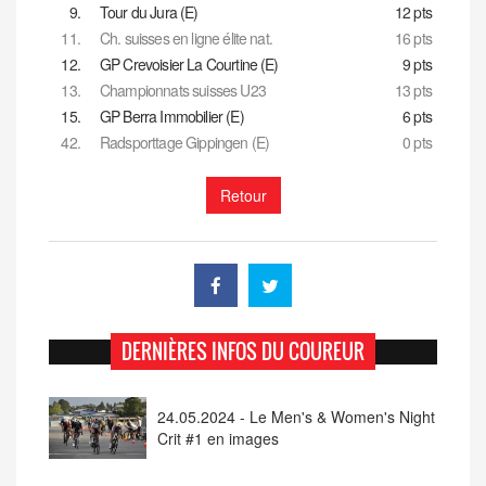
9.
Tour du Jura (E)
12 pts
11.
Ch. suisses en ligne élite nat.
16 pts
12.
GP Crevoisier La Courtine (E)
9 pts
13.
Championnats suisses U23
13 pts
15.
GP Berra Immobilier (E)
6 pts
42.
Radsporttage Gippingen (E)
0 pts
Retour
DERNIÈRES INFOS DU COUREUR
24.05.2024 - Le Men's & Women's Night
Crit #1 en images