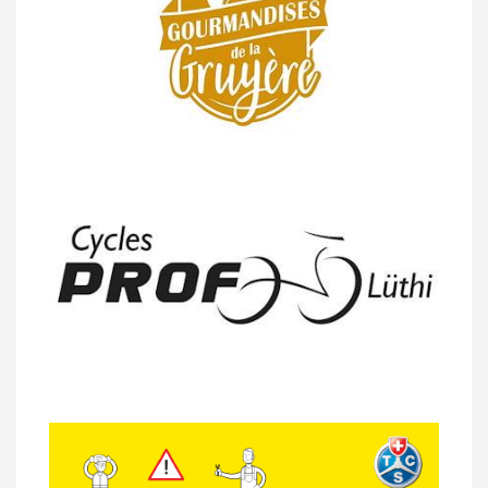
Moléson (TdC #3)
14/04 -
Photos -
Les photos du 5e GP
de Semsales
14/04 -
Classement Route -
5e GP de
Semsales (TdC #2)