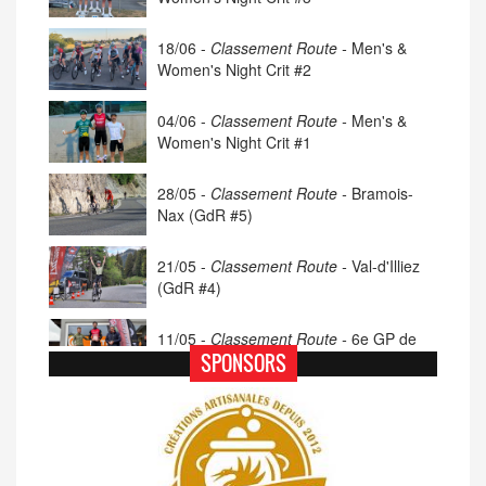
18/06 -
Classement Route -
Men's &
Women's Night Crit #2
04/06 -
Classement Route -
Men's &
Women's Night Crit #1
28/05 -
Classement Route -
Bramois-
Nax (GdR #5)
21/05 -
Classement Route -
Val-d'Illiez
(GdR #4)
11/05 -
Classement Route -
6e GP de
Porsel (TdC #4)
SPONSORS
07/05 -
Classement Route -
Blonay-Les
Pléiades (GdR #3)
23/04 -
Classement Route -
4e Pringy -