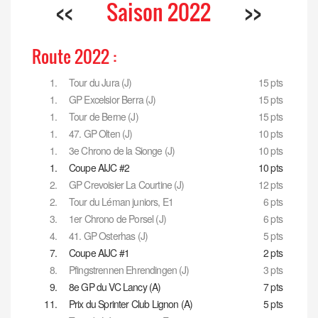
<<
Saison 2022
>>
Route 2022 :
1.
Tour du Jura (J)
15 pts
1.
GP Excelsior Berra (J)
15 pts
1.
Tour de Berne (J)
15 pts
1.
47. GP Olten (J)
10 pts
1.
3e Chrono de la Sionge (J)
10 pts
1.
Coupe AIJC #2
10 pts
2.
GP Crevoisier La Courtine (J)
12 pts
2.
Tour du Léman juniors, E1
6 pts
3.
1er Chrono de Porsel (J)
6 pts
4.
41. GP Osterhas (J)
5 pts
7.
Coupe AIJC #1
2 pts
8.
Pfingstrennen Ehrendingen (J)
3 pts
9.
8e GP du VC Lancy (A)
7 pts
11.
Prix du Sprinter Club Lignon (A)
5 pts