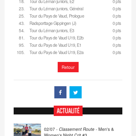
18.
Tour du Léman juniors, E2
0 pts
23.
Tour du Léman juniors, Général
0 pts
25.
Tour du Pays de Vaud, Prologue
0 pts
43.
Radsporttage Gippingen (J)
0 pts
54.
Tour du Léman juniors, E3
0 pts
81.
Tour du Pays de Vaud U19, E2b
0 pts
95.
Tour du Pays de Vaud U19, E1
0 pts
105.
Tour du Pays de Vaud U19, E2a
0 pts
Retour
ACTUALITÉ
02/07 -
Classement Route -
Men's &
Women's Night Crit #3