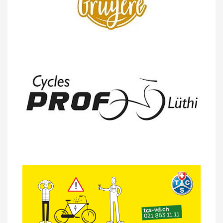
14/04 -
Photos -
Les photos du 5e GP
de Semsales
14/04 -
Classement Route -
5e GP de
Semsales (TdC #2)