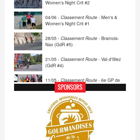
Women's Night Crit #2
04/06 -
Classement Route -
Men's &
Women's Night Crit #1
28/05 -
Classement Route -
Bramois-
Nax (GdR #5)
21/05 -
Classement Route -
Val-d'Illiez
(GdR #4)
11/05 -
Classement Route -
6e GP de
Porsel (TdC #4)
SPONSORS
07/05 -
Classement Route -
Blonay-Les
Pléiades (GdR #3)
23/04 -
Classement Route -
4e Pringy -
Moléson (TdC #3)