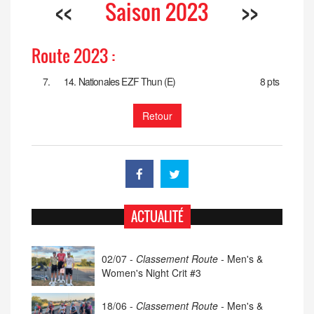
<<
Saison 2023
>>
Route 2023 :
7.
14. Nationales EZF Thun (E)
8 pts
Retour
ACTUALITÉ
02/07 -
Classement Route -
Men's &
Women's Night Crit #3
18/06 -
Classement Route -
Men's &