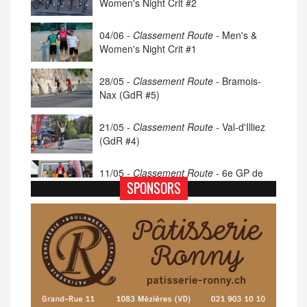
Women's Night Crit #2
04/06 -
Classement Route -
Men's &
Women's Night Crit #1
28/05 -
Classement Route -
Bramois-
Nax (GdR #5)
21/05 -
Classement Route -
Val-d'Illiez
(GdR #4)
11/05 -
Classement Route -
6e GP de
Porsel (TdC #4)
SPONSORS
07/05 -
Classement Route -
Blonay-Les
Pléiades (GdR #3)
23/04 -
Classement Route -
4e Pringy -
Moléson (TdC #3)