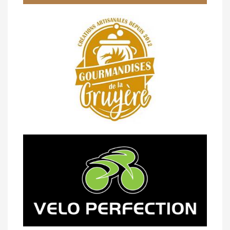
14/04 -
Photos -
Les photos du 5e GP
de Semsales
14/04 -
Classement Route -
5e GP de
Semsales (TdC #2)