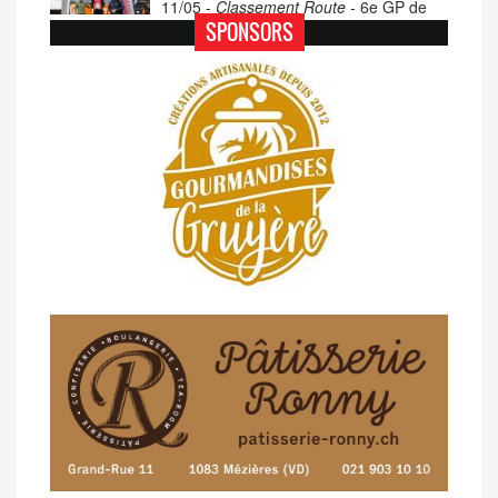
11/05 -
Classement Route -
6e GP de
Porsel (TdC #4)
SPONSORS
07/05 -
Classement Route -
Blonay-Les
Pléiades (GdR #3)
23/04 -
Classement Route -
4e Pringy -
Moléson (TdC #3)
14/04 -
Photos -
Les photos du 5e GP
de Semsales
14/04 -
Classement Route -
5e GP de
Semsales (TdC #2)