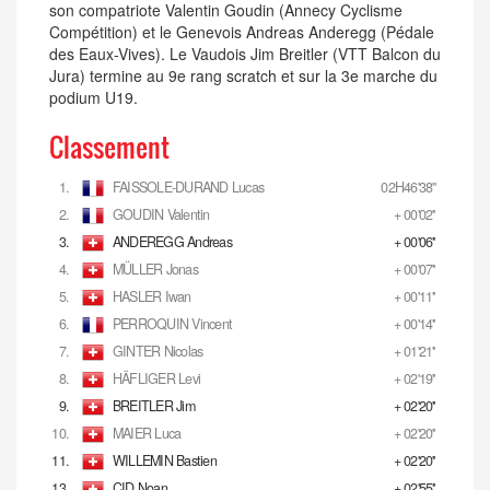
son compatriote Valentin Goudin (Annecy Cyclisme
Compétition) et le Genevois Andreas Anderegg (Pédale
des Eaux-Vives). Le Vaudois Jim Breitler (VTT Balcon du
Jura) termine au 9e rang scratch et sur la 3e marche du
podium U19.
Classement
1.
FAISSOLE-DURAND Lucas
02H46'38''
2.
GOUDIN Valentin
+ 00'02''
3.
ANDEREGG Andreas
+ 00'06''
4.
MÜLLER Jonas
+ 00'07''
5.
HASLER Iwan
+ 00'11''
6.
PERROQUIN Vincent
+ 00'14''
7.
GINTER Nicolas
+ 01'21''
8.
HÄFLIGER Levi
+ 02'19''
9.
BREITLER Jim
+ 02'20''
10.
MAIER Luca
+ 02'20''
11.
WILLEMIN Bastien
+ 02'20''
13.
CID Noan
+ 02'55''