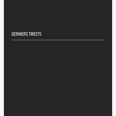
DERNIERS TWEETS
Tweets by PedaleRomande