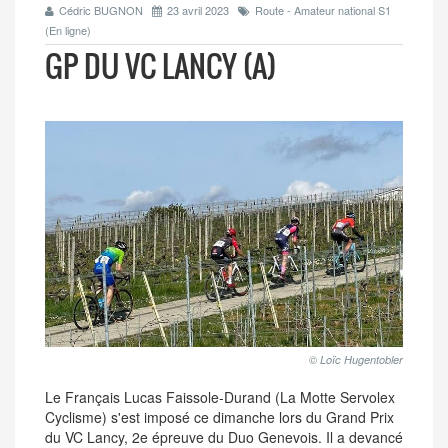
Cédric BUGNON
23 avril 2023
Route - Amateur national S1
(En ligne)
GP DU VC LANCY (A)
© Loïc Hugentobler
Le Français Lucas Faissole-Durand (La Motte Servolex
Cyclisme) s'est imposé ce dimanche lors du Grand Prix
du VC Lancy, 2e épreuve du Duo Genevois. Il a devancé