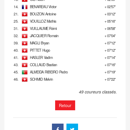
14.
BENAREAU Victor
+ 02'57''
21.
BOUZON Antoine
+ 03'12''
25.
VOUILLOZ Mathis
+ 05'16''
31.
VUILLAUME Rémi
+ 06'58''
32.
JACQUIER Romain
+ 07'04''
39.
MAGLI Bryan
+ 07'12''
40.
PITTET Hugo
+ 07'12''
41.
HASLER Vadim
+ 07'14''
43.
COLLAUD Bastian
+ 07'16''
45.
ALMEIDA RIBEIRO Pedro
+ 07'19''
46.
SCHMID Melvin
+ 07'22''
49 coureurs classés.
Retour