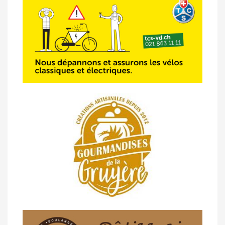
07/05 -
Classement Route -
Blonay-Les
Pléiades (GdR #3)
23/04 -
Classement Route -
4e Pringy -
Moléson (TdC #3)
14/04 -
Photos -
Les photos du 5e GP
de Semsales
14/04 -
Classement Route -
5e GP de
Semsales (TdC #2)