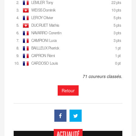
2.
LEMLER Tony
22 pts
3.
WEISS Dominik
10 pts
4.
LEROY Olivier
5 pts
5.
DUCRUET Mathis
5 pts
6.
NAVARRO Corentin
3 pts
7.
CAMPIONI Luca
3 pts
8.
BAILLEUX Pierrick
1 pt
9.
CAPRON Rémi
1 pt
10.
CARDOSO Louis
0 pt
71 coureurs classés.
Retour
ACTUALITÉ