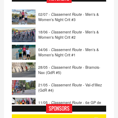
02/07 -
Classement Route -
Men's &
Women's Night Crit #3
18/06 -
Classement Route -
Men's &
Women's Night Crit #2
04/06 -
Classement Route -
Men's &
Women's Night Crit #1
28/05 -
Classement Route -
Bramois-
Nax (GdR #5)
21/05 -
Classement Route -
Val-d'Illiez
(GdR #4)
11/05 -
Classement Route -
6e GP de
Porsel (TdC #4)
SPONSORS