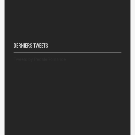
DERNIERS TWEETS
Tweets by PedaleRomande