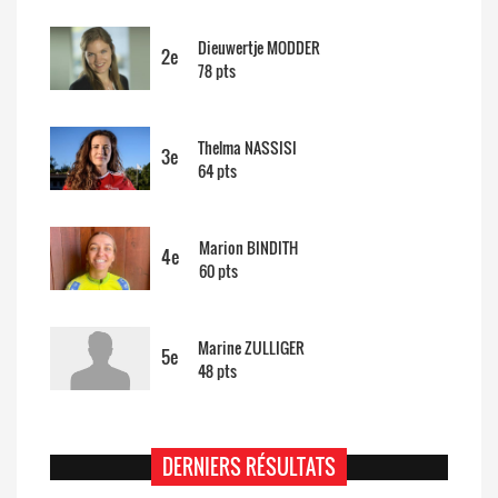
Dieuwertje MODDER
2e
78 pts
Thelma NASSISI
3e
64 pts
Marion BINDITH
4e
60 pts
Marine ZULLIGER
5e
48 pts
DERNIERS RÉSULTATS