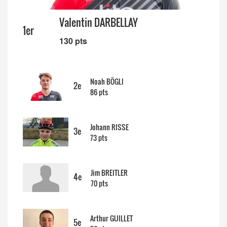
14/04 -
Classement Route -
5e GP de
Semsales (TdC #2)
Valentin DARBELLAY
1er
130 pts
Noah BÖGLI
2e
86 pts
Johann RISSE
3e
73 pts
Jim BREITLER
4e
70 pts
Arthur GUILLET
5e