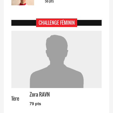
56 pts
CHALLENGE FÉMININ
Zora RAVN
1ère
79 pts