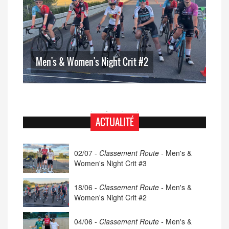
Men's & Women's Night Crit #2
Me
ACTUALITÉ
02/07 -
Classement Route -
Men's &
Women's Night Crit #3
18/06 -
Classement Route -
Men's &
Women's Night Crit #2
04/06 -
Classement Route -
Men's &